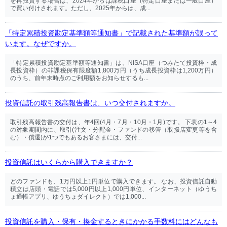
を再投資する場合は、2024年からは課税口座（特定口座または一般口座）
で買い付けされます。ただし、2025年からは、成...
「特定累積投資勘定基準額等通知書」で記載された基準額が誤って
います。なぜですか。
「特定累積投資勘定基準額等通知書」は、NISA口座（つみたて投資枠・成
長投資枠）の非課税保有限度額1,800万円（うち成長投資枠は1,200万円）
のうち、前年末時点のご利用額をお知らせするも...
投資信託の取引残高報告書は、いつ交付されますか。
取引残高報告書の交付は、年4回(4月・7月・10月・1月)です。 下表の1～4
の対象期間内に、取引(注文・分配金・ファンドの移管（取扱店変更等を含
む）・償還)が1つでもあるお客さまには、交付...
投資信託はいくらから購入できますか？
どのファンドも、1万円以上1円単位で購入できます。 なお、投資信託自動
積立は店頭・電話では5,000円以上1,000円単位、インターネット（ゆうち
ょ通帳アプリ、ゆうちょダイレクト）では1,000...
投資信託を購入・保有・換金するときにかかる手数料にはどんなも