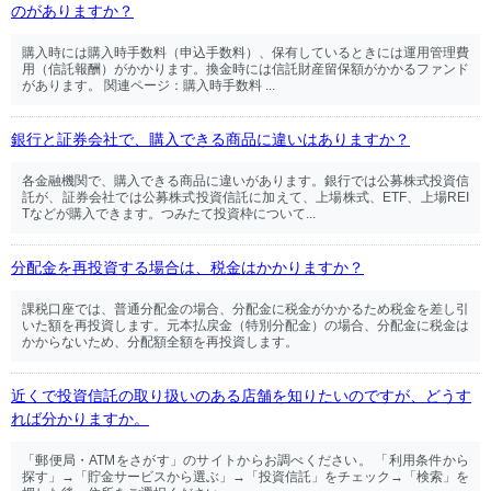
のがありますか？
購入時には購入時手数料（申込手数料）、保有しているときには運用管理費
用（信託報酬）がかかります。換金時には信託財産留保額がかかるファンド
があります。 関連ページ：購入時手数料 ...
銀行と証券会社で、購入できる商品に違いはありますか？
各金融機関で、購入できる商品に違いがあります。銀行では公募株式投資信
託が、証券会社では公募株式投資信託に加えて、上場株式、ETF、上場REI
Tなどが購入できます。つみたて投資枠について...
分配金を再投資する場合は、税金はかかりますか？
課税口座では、普通分配金の場合、分配金に税金がかかるため税金を差し引
いた額を再投資します。元本払戻金（特別分配金）の場合、分配金に税金は
かからないため、分配額全額を再投資します。
近くで投資信託の取り扱いのある店舗を知りたいのですが、どうす
れば分かりますか。
「郵便局・ATMをさがす」のサイトからお調べください。 「利用条件から
探す」→「貯金サービスから選ぶ」→「投資信託」をチェック→「検索」を