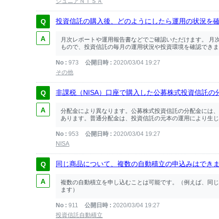
ジュニアＮＩＳＡ
投資信託の購入後、どのようにしたら運用の状況を
月次レポートや運用報告書などでご確認いただけます。 月
もので、投資信託の毎月の運用状況や投資環境を確認できます
No
973
公開日時
2020/03/04 19:27
その他
非課税（NISA）口座で購入した公募株式投資信託
分配金により異なります。公募株式投資信託の分配金には、
あります。普通分配金は、投資信託の元本の運用により生じた
No
953
公開日時
2020/03/04 19:27
NISA
同じ商品について、複数の自動積立の申込みはでき
複数の自動積立を申し込むことは可能です。（例えば、同じ
ます）
No
911
公開日時
2020/03/04 19:27
投資信託自動積立