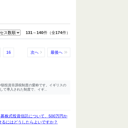
131
～
140
件（全
174
件）
16
次へ
最後へ
の少額投資非課税制度の愛称です。イギリスの
 をモデルにして導入された制度で、イギ...
募株式投資信託について、500万円か
受けるにはどうしたらよいですか？