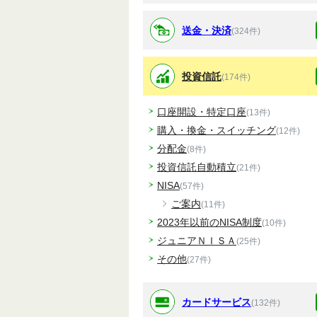
送金・決済
(324件)
投資信託
(174件)
口座開設・特定口座
(13件)
購入・換金・スイッチング
(12件)
分配金
(8件)
投資信託自動積立
(21件)
NISA
(57件)
ご案内
(11件)
2023年以前のNISA制度
(10件)
ジュニアＮＩＳＡ
(25件)
その他
(27件)
カードサービス
(132件)