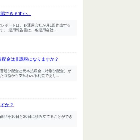
確認できますか。
次レポートは、各運用会社が月1回作成する
。 運用報告書は、各運用会社...
の分配金は非課税になりますか？
普通分配金と元本払戻金（特別分配金）が
収益から支払われる利益であり...
ますか？
商品を10日と20日に積み立てることができ