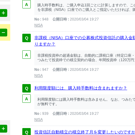
購入時手数料は、ご購入申込1回ごとに計算しますので、こ
を非課税（NISA）口座でのご購入とご指定いただければ、購入
No
948
公開日時
2020/03/04 19:27
NISA
非課税（NISA）口座での公募株式投資信託の購入
りますか？
非課税投資枠の超過金額は、自動的に課税口座（特定口座・
つみたて投資枠での積立契約の場合、年間投資枠（120万円）
No
947
公開日時
2020/03/04 19:27
NISA
利用限度額には、購入時手数料は含まれますか？
利用限度額には購入時手数料は含みません。 なお、つみた
が無料です。
No
939
公開日時
2020/03/04 19:27
NISA
投資信託自動積立の積立終了月を変更したいのです