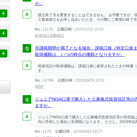
か。
積立終了月を変更することはできません。 お手数ですが、
て新規積立をお申し込みいただき、その際にご希望の終了月
No
11178
公開日時
2025/12/11 10:20
投資信託自動積立
非課税期間が満了となる場合、課税口座（特定口座
取得価額は、いつの時点の価額となりますか。
投資信託の取得価額は、課税口座に移管されたときの時価（
す。
No
10799
公開日時
2023/09/26 15:52
NISA
ジュニアNISA口座で購入した公募株式投資信託等
ますか。
ジュニアNISA口座で購入した公募株式投資信託等の売却益
内に売却した場合に非課税になります。 ただし、2024年以降、
No
1179
公開日時
2020/03/04 19:27