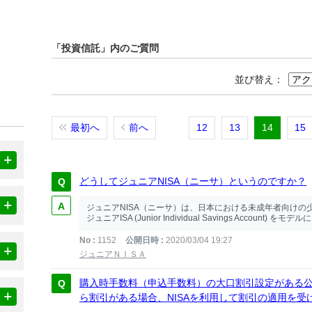
「投資信託」内のご質問
並び替え：
最初へ
前へ
12
13
14
15
どうしてジュニアNISA（ニーサ）というのですか？
ジュニアNISA（ニーサ）は、日本における未成年者向け
ジュニアISA (Junior Individual Savings Account)
No
1152
公開日時
2020/03/04 19:27
ジュニアＮＩＳＡ
購入時手数料（申込手数料）の大口割引設定がある公
ら割引がある場合、NISAを利用して割引の適用を