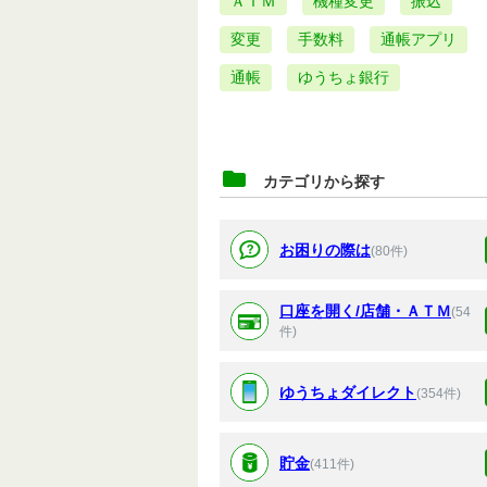
ＡＴＭ
機種変更
振込
変更
手数料
通帳アプリ
通帳
ゆうちょ銀行
カテゴリから探す
お困りの際は
(80件)
口座を開く/店舗・ＡＴＭ
(54
件)
ゆうちょダイレクト
(354件)
貯金
(411件)