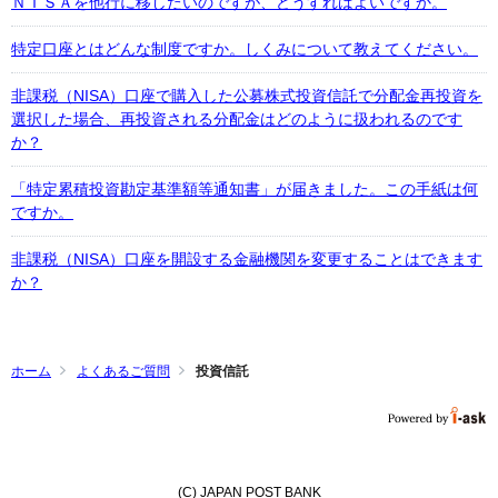
ＮＩＳＡを他行に移したいのですが、どうすればよいですか。
特定口座とはどんな制度ですか。しくみについて教えてください。
非課税（NISA）口座で購入した公募株式投資信託で分配金再投資を
選択した場合、再投資される分配金はどのように扱われるのです
か？
「特定累積投資勘定基準額等通知書」が届きました。この手紙は何
ですか。
非課税（NISA）口座を開設する金融機関を変更することはできます
か？
ホーム
よくあるご質問
投資信託
(C) JAPAN POST BANK