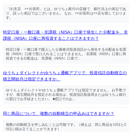
「□□支店 ××出張所」とは、ゆうちょ銀行の店舗で、銀行法上の表記であ
り、誤った表記ではございません。 なお、××出張所は××店を指しておりま
す。
特定口座・一般口座・非課税（NISA）口座で発生した分配金を、非
課税（NISA）口座に再投資することはできますか？
特定口座・一般口座で購入した公募株式投資信託から発生する分配金を非課
税（NISA）口座で受け入れることはできません。 非課税（NISA）口座に再
投資できる分配金は、非課税（NISA）口座で...
ゆうちょダイレクトかゆうちょ通帳アプリで、投資信託自動積立の
積立開始月は指定できますか。
ゆうちょダイレクトやゆうちょ通帳アプリでは指定できません。 お手数で
すが、積立開始月を指定される場合は、投資信託取扱局またはゆうちょ銀行
の窓口でお手続きください。 ■窓口でのお...
同じ商品について、複数の自動積立の申込みはできますか？
複数の自動積立を申し込むことは可能です。（例えば、同じ商品を10日と2
0日に積み立てることができます）