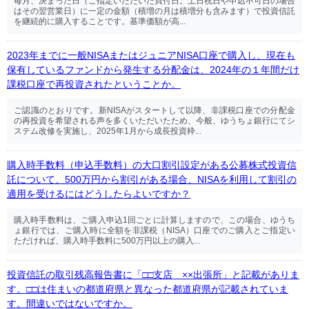
毎月、決まった日（ご指定いただいた買付日。土日祝日や申込不可日の場合
はその翌営業日）に一定の金額（積増の月は積増分も含みます）で投資信託
を継続的に購入することです。基準価額が高...
2023年までに一般NISAまたはジュニアNISA口座で購入し、現在も
保有しているファンドから発生する分配金は、2024年の１年間だけ
課税口座で再投資されたということか。
ご認識のとおりです。新NISAがスタートして以降、非課税口座での分配金
の再投資を希望される声を多くいただいたため、今般、ゆうちょ銀行にてシ
ステム改修を実施し、2025年1月から成⾧投資枠...
購入時手数料（申込手数料）の大口割引設定がある公募株式投資信
託について、500万円から割引がある場合、NISAを利用して割引の
適用を受けるにはどうしたらよいですか？
購入時手数料は、ご購入申込1回ごとに計算しますので、この場合、ゆうち
ょ銀行では、ご購入時に全額を非課税（NISA）口座でのご購入とご指定い
ただければ、購入時手数料に500万円以上の購入...
投資信託の取引残高報告書に「□□支店 ××出張所」と記載がありま
す。□□は住まいの都道府県と異なった都道府県が記載されていま
す。間違いではないですか。