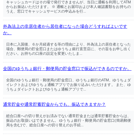
キャッシュカードはその場で発行できませんが、当日に通帳を利用してATM
からお振込いただけます。 ※ 通帳とお届印および本人確認書類をお持ちの
うえ、窓口でキャッシュサービスの申込みを行...
外為法上の非居住者から居住者になった場合どうすればよいです
か。
日本に入国後、６か月経過する等の理由により、外為法上の居住者となった
場合、郵便局の貯金窓口またはゆうちょ銀行直営店に、その旨をお申し出く
ださい。お持ちの口座の設定を変更いたしま...
全国のゆうちょ銀行・郵便局の貯金窓口で振込ができるのですか。
全国のゆうちょ銀行・郵便局の貯金窓口、ゆうちょ銀行のATM、ゆうちょダ
イレクトおよびゆうちょ通帳アプリでお振り込みいただけます。 また、ゆ
うちょダイレクトおよびゆうちょ通帳アプリで...
通常貯金や通常貯蓄貯金からでも、振込できますか？
総合口座への切り替えがお済みでない通常貯金または通常貯蓄貯金からは、
振込のお取扱いはできません。 ゆうちょ銀行・郵便局の貯金窓口(簡易郵便
局を含む)で、総合口座への切り替えのお手続...