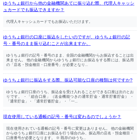
ゆうちょ銀行から他の金融機関あてに振り込む際、代理人キャッシ
ュカードでも振込できますか？
代理人キャッシュカードでもお振込いただけます。
ゆうちょ銀行の口座に振込をしたいのですが、ゆうちょ銀行の記
号・番号のまま振り込むことが出来ますか。
ゆうちょ銀行の記号・番号のまま、全国の金融機関からお振込することは出
来ません。 他の金融機関からゆうちょ銀行にお振込をする際には、振込用
の「店名・預金種目・口座番号」が必要となり...
ゆうちょ銀行に振込をする際、振込可能な口座の種類は何ですか?
ゆうちょ銀行口座のうち、振込金を受け入れることができる口座は次のとお
りです。 ・「総合口座」（送金機能つきの通常貯金・通常貯蓄貯金） ・
「通常貯金」・「通常貯蓄貯金」 ・「一...
現在使用している通帳の記号・番号は変わるのでしょうか？
現在使用されている通帳の記号・番号に変更はありません。 他の金融機関
からゆうちょ銀行口座にお振込を行う場合のみ、振込用の店名・預金種目・
口座番号が必要となります。 ※ 既存のゆうち...