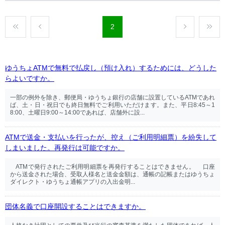
2
ゆうちょATMで無料で払戻し（預け入れ）するためには、どうした
らよいですか。
一部の例外を除き、郵便局・ゆうちょ銀行の店舗に設置しているATMであれ
ば、土・日・祝日でも終日無料でご利用いただけます。また、平日8:45～1
8:00、土曜日9:00～14:00であれば、店舗外に設...
ATMで送金・支払いを行ったが、控え（ご利用明細票）を紛失して
しまいました。再発行は可能ですか。
ATMで発行されたご利用明細票を再発行することはできません。 口座
から送金された場合、受取人様名と送金金額は、通帳の記帳またはゆうちょ
ダイレクト・ゆうちょ通帳アプリの入出金明...
団体名義で口座開設することはできますか。