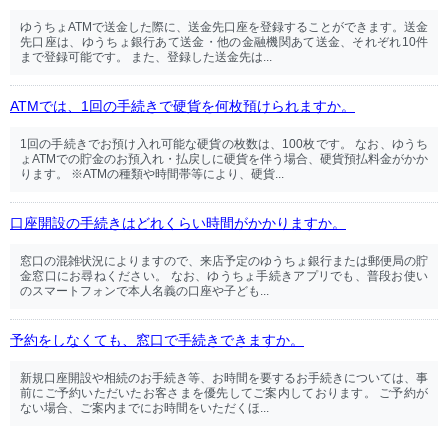
ゆうちょATMで送金した際に、送金先口座を登録することができます。送金
先口座は、ゆうちょ銀行あて送金・他の金融機関あて送金、それぞれ10件
まで登録可能です。 また、登録した送金先は...
ATMでは、1回の手続きで硬貨を何枚預けられますか。
1回の手続きでお預け入れ可能な硬貨の枚数は、100枚です。 なお、ゆうち
ょATMでの貯金のお預入れ・払戻しに硬貨を伴う場合、硬貨預払料金がかか
ります。 ※ATMの種類や時間帯等により、硬貨...
口座開設の手続きはどれくらい時間がかかりますか。
窓口の混雑状況によりますので、来店予定のゆうちょ銀行または郵便局の貯
金窓口にお尋ねください。 なお、ゆうちょ手続きアプリでも、普段お使い
のスマートフォンで本人名義の口座や子ども...
予約をしなくても、窓口で手続きできますか。
新規口座開設や相続のお手続き等、お時間を要するお手続きについては、事
前にご予約いただいたお客さまを優先してご案内しております。 ご予約が
ない場合、ご案内までにお時間をいただくほ...