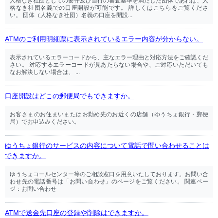
人格なき社団としての要件及び当行の審査基準を満たした団体であれば、人
格なき社団名義での口座開設が可能です。 詳しくはこちらをご覧くださ
い。 団体（人格なき社団）名義の口座を開設...
ATMのご利用明細票に表示されているエラー内容が分からない。
表示されているエラーコードから、主なエラー理由と対応方法をご確認くだ
さい。 対応するエラーコードが見あたらない場合や、ご対応いただいても
なお解決しない場合は、 ...
口座開設はどこの郵便局でもできますか。
お客さまのお住まいまたはお勤め先のお近くの店舗（ゆうちょ銀行・郵便
局）でお申込みください。
ゆうちょ銀行のサービスの内容について電話で問い合わせることは
できますか。
ゆうちょコールセンター等のご相談窓口を用意いたしております。お問い合
わせ先の電話番号は「お問い合わせ」のページをご覧ください。 関連ペー
ジ：お問い合わせ
ATMで送金先口座の登録や削除はできますか。