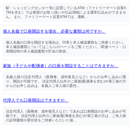
駅・ショッピングセンター等に設置しているATM（ファミリーマート設置A
TMを含む）では硬貨のお取り扱いや払込用紙による通常払込みができませ
ん。 また、ファミリーマート設置ATMでは、通帳...
個人名義で口座開設する場合、必要な書類は何ですか。
個人名義の口座を開設する場合は、印章と本人確認書類をご持参ください。
本人確認書類についてはこちらのページをご覧ください。 関連ページ：口
座開設時の本人確認書類※貯金の新規...
家族（子どもや配偶者）の口座を開設することはできますか。
名義人様の法定代理人（親権者、成年後見人など）からのお申し込みに限
り、開設が可能です。 法定代理人以外のご家族(配偶者を含む)や第三者の方
からのお申し込みは、名義人ご本人様の委任...
代理人でも口座開設はできますか。
法定代理人（親権者、成年後見人など）であれば口座開設のお申し込みが可
能です。 法定代理人以外のご家族(配偶者を含む)や第三者の方は、ご本人様
の証明書類や委任状をご持参いただいた場...