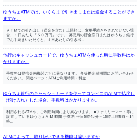
ゆうちょATMでは、いくらまで引き出しまたは送金することができ
ますか。
ＡＴＭでの引き出し（送金を含む）上限額は、変更手続きをされていない場
合、１日あたり「５０万円」です。 郵便局の貯金窓口またはゆうちょ銀行
でお手続きいただくと、１日あたりの引き出...
他行のキャッシュカードで、ゆうちょATMを使った時に手数料はか
かりますか。
手数料は提携金融機関ごとに異なります。 各提携金融機関にお問い合わせ
ください。 関連ページ：ATMご利用時間・料金
ゆうちょ銀行のキャッシュカードを使ってコンビニのATMで払戻し
（預け入れ）した場合、手数料はかかりますか。
利用されるATMや、ご利用時間により異なります。 ■ファミリーマート等に
設置しているゆうちょATM 時間 手数料 平日8時45分～18時土曜9時～14
時...
ATMによって、取り扱いできる機能は違いますか