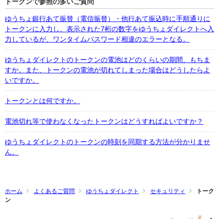
トークンで参照の多いご質問
ゆうちょ銀行あて振替（電信振替）・他行あて振込時に手順通りに
トークンに入力し、表示された7桁の数字をゆうちょダイレクトへ入
力しているが、ワンタイムパスワード相違のエラーとなる。
ゆうちょダイレクトのトークンの電池はどのくらいの期間、もちま
すか。また、トークンの電池が切れてしまった場合はどうしたらよ
いですか。
トークンとは何ですか。
電池切れ等で使わなくなったトークンはどうすればよいですか？
ゆうちょダイレクトのトークンの時刻を同期する方法が分かりませ
ん。
ホーム
よくあるご質問
ゆうちょダイレクト
セキュリティ
トーク
ン