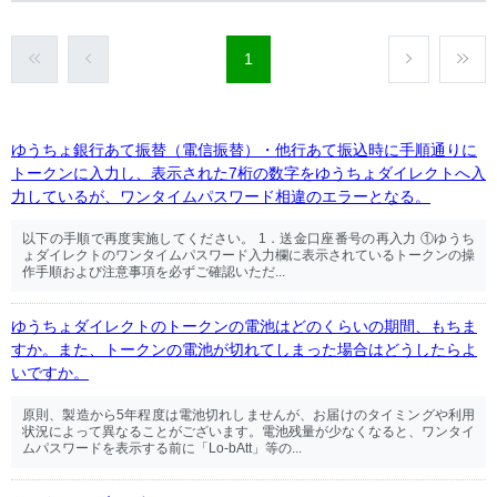
1
ゆうちょ銀行あて振替（電信振替）・他行あて振込時に手順通りに
トークンに入力し、表示された7桁の数字をゆうちょダイレクトへ入
力しているが、ワンタイムパスワード相違のエラーとなる。
以下の手順で再度実施してください。 1．送金口座番号の再入力 ①ゆうち
ょダイレクトのワンタイムパスワード入力欄に表示されているトークンの操
作手順および注意事項を必ずご確認いただ...
ゆうちょダイレクトのトークンの電池はどのくらいの期間、もちま
すか。また、トークンの電池が切れてしまった場合はどうしたらよ
いですか。
原則、製造から5年程度は電池切れしませんが、お届けのタイミングや利用
状況によって異なることがございます。電池残量が少なくなると、ワンタイ
ムパスワードを表示する前に「Lo-bAtt」等の...