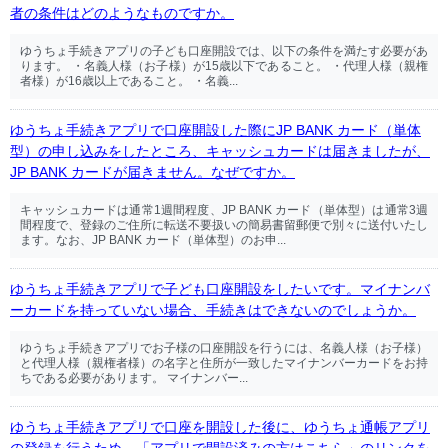
者の条件はどのようなものですか。
ゆうちょ手続きアプリの子ども口座開設では、以下の条件を満たす必要があ
ります。 ・名義人様（お子様）が15歳以下であること。 ・代理人様（親権
者様）が16歳以上であること。 ・名義...
ゆうちょ手続きアプリで口座開設した際にJP BANK カード（単体
型）の申し込みをしたところ、キャッシュカードは届きましたが、
JP BANK カードが届きません。なぜですか。
キャッシュカードは通常1週間程度、JP BANK カード（単体型）は通常3週
間程度で、登録のご住所に転送不要扱いの簡易書留郵便で別々に送付いたし
ます。なお、JP BANK カード（単体型）のお申...
ゆうちょ手続きアプリで子ども口座開設をしたいです。マイナンバ
ーカードを持っていない場合、手続きはできないのでしょうか。
ゆうちょ手続きアプリでお子様の口座開設を行うには、名義人様（お子様）
と代理人様（親権者様）の名字と住所が一致したマイナンバーカードをお持
ちである必要があります。 マイナンバー...
ゆうちょ手続きアプリで口座を開設した後に、ゆうちょ通帳アプリ