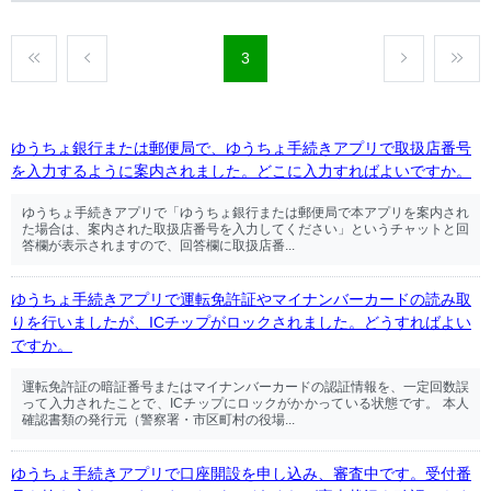
3
ゆうちょ銀行または郵便局で、ゆうちょ手続きアプリで取扱店番号
を入力するように案内されました。どこに入力すればよいですか。
ゆうちょ手続きアプリで「ゆうちょ銀行または郵便局で本アプリを案内され
た場合は、案内された取扱店番号を入力してください」というチャットと回
答欄が表示されますので、回答欄に取扱店番...
ゆうちょ手続きアプリで運転免許証やマイナンバーカードの読み取
りを行いましたが、ICチップがロックされました。どうすればよい
ですか。
運転免許証の暗証番号またはマイナンバーカードの認証情報を、一定回数誤
って入力されたことで、ICチップにロックがかかっている状態です。 本人
確認書類の発行元（警察署・市区町村の役場...
ゆうちょ手続きアプリで口座開設を申し込み、審査中です。受付番