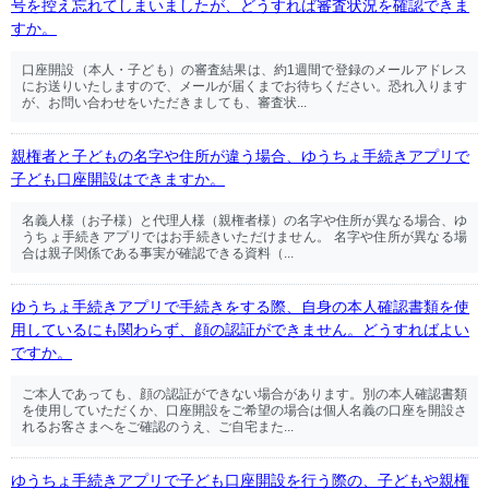
号を控え忘れてしまいましたが、どうすれば審査状況を確認できま
すか。
口座開設（本人・子ども）の審査結果は、約1週間で登録のメールアドレス
にお送りいたしますので、メールが届くまでお待ちください。恐れ入ります
が、お問い合わせをいただきましても、審査状...
親権者と子どもの名字や住所が違う場合、ゆうちょ手続きアプリで
子ども口座開設はできますか。
名義人様（お子様）と代理人様（親権者様）の名字や住所が異なる場合、ゆ
うちょ手続きアプリではお手続きいただけません。 名字や住所が異なる場
合は親子関係である事実が確認できる資料（...
ゆうちょ手続きアプリで手続きをする際、自身の本人確認書類を使
用しているにも関わらず、顔の認証ができません。どうすればよい
ですか。
ご本人であっても、顔の認証ができない場合があります。別の本人確認書類
を使用していただくか、口座開設をご希望の場合は個人名義の口座を開設さ
れるお客さまへをご確認のうえ、ご自宅また...
ゆうちょ手続きアプリで子ども口座開設を行う際の、子どもや親権