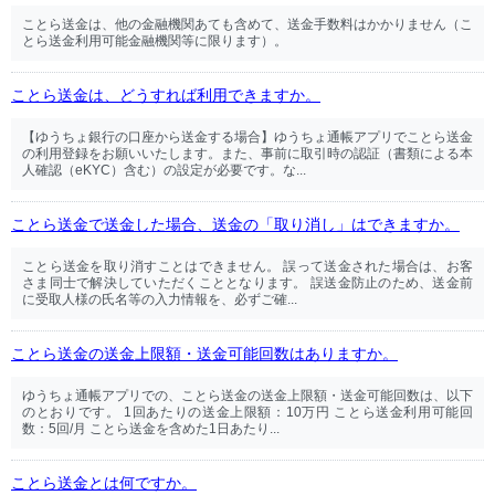
ことら送金は、他の金融機関あても含めて、送金手数料はかかりません（こ
とら送金利用可能金融機関等に限ります）。
ことら送金は、どうすれば利用できますか。
【ゆうちょ銀行の口座から送金する場合】ゆうちょ通帳アプリでことら送金
の利用登録をお願いいたします。また、事前に取引時の認証（書類による本
人確認（eKYC）含む）の設定が必要です。な...
ことら送金で送金した場合、送金の「取り消し」はできますか。
ことら送金を取り消すことはできません。 誤って送金された場合は、お客
さま同士で解決していただくこととなります。 誤送金防止のため、送金前
に受取人様の氏名等の入力情報を、必ずご確...
ことら送金の送金上限額・送金可能回数はありますか。
ゆうちょ通帳アプリでの、ことら送金の送金上限額・送金可能回数は、以下
のとおりです。 1回あたりの送金上限額：10万円 ことら送金利用可能回
数：5回/月 ことら送金を含めた1日あたり...
ことら送金とは何ですか。