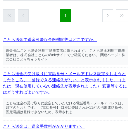
1
ことら送金で送金可能な金融機関等はどこですか。
送金先はことら送金利用可能事業者に限られます。 ことら送金利用可能事
業者は、株式会社ことらのWebサイトでご確認ください。 関連ページ：株
式会社ことらＷｅｂサイト
ことら送金の受け取りに電話番号・メールアドレス設定をしようと
したところ、「登録できる連絡先がない」と表示されました。（ま
たは、現在使用していない連絡先が表示されました） 変更等するに
はどうすればよいですか。
ことら送金の受け取りに設定していただける電話番号・メールアドレスは、
以下のとおりです。 【電話番号】 口座に登録された11桁の携帯電話番号。
固定電話は登録できないため、表示されま...
ことら送金は、送金手数料がかかりますか。