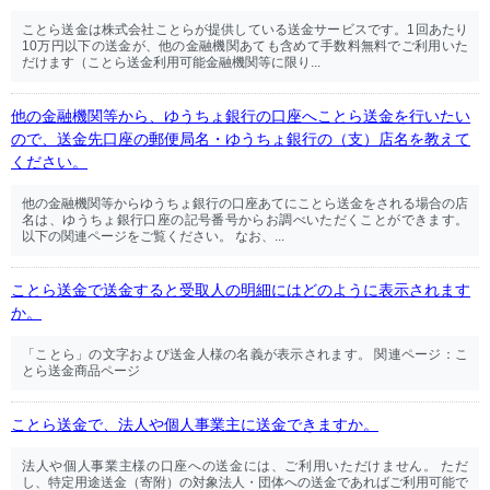
ことら送金は株式会社ことらが提供している送金サービスです。1回あたり
10万円以下の送金が、他の金融機関あても含めて手数料無料でご利用いた
だけます（ことら送金利用可能金融機関等に限り...
他の金融機関等から、ゆうちょ銀行の口座へことら送金を行いたい
ので、送金先口座の郵便局名・ゆうちょ銀行の（支）店名を教えて
ください。
他の金融機関等からゆうちょ銀行の口座あてにことら送金をされる場合の店
名は、ゆうちょ銀行口座の記号番号からお調べいただくことができます。
以下の関連ページをご覧ください。 なお、...
ことら送金で送金すると受取人の明細にはどのように表示されます
か。
「ことら」の文字および送金人様の名義が表示されます。 関連ページ：こ
とら送金商品ページ
ことら送金で、法人や個人事業主に送金できますか。
法人や個人事業主様の口座への送金には、ご利用いただけません。 ただ
し、特定用途送金（寄附）の対象法人・団体への送金であればご利用可能で