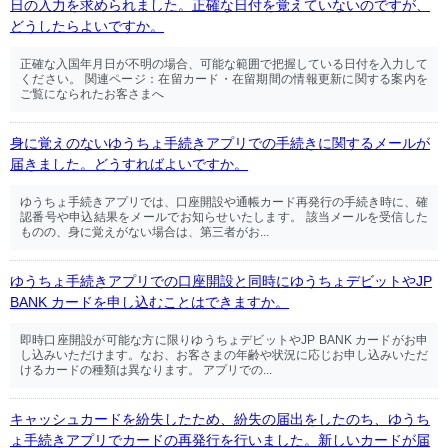
日の入力を求められました。正確な日付を覚えていないのですが、
どうしたらよいですか。
正確な入国年月日が不明の場合、可能な範囲で把握している日付を入力して
ください。 関連ページ：在留カード・在留期間の情報更新に関する案内を
ご覧になられたお客さまへ
身に覚えのないゆうちょ手続きアプリでの手続きに関するメールが
届きました。どうすればよいですか。
ゆうちょ手続きアプリでは、口座開設や通帳カード再発行の手続き時に、確
認番号や申込結果をメールでお知らせいたします。 該当メールを受信した
ものの、身に覚えがない場合は、第三者がお...
ゆうちょ手続きアプリでの口座開設と同時にゆうちょデビットやJP
BANK カードを申し込むことはできますか。
即時口座開設が可能な方に限りゆうちょデビットやJP BANK カードがお申
し込みいただけます。なお、お客さまの年齢や状況に応じお申し込みいただ
けるカードの種類は異なります。 アプリでの...
キャッシュカードを紛失したため、紛失の届出をしたのち、ゆうち
ょ手続きアプリでカードの再発行を行いました。新しいカードが届