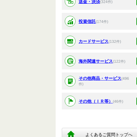
送金・決済
(324件)
投資信託
(174件)
カードサービス
(132件)
海外関連サービス
(122件)
その他商品・サービス
(496
件)
その他（ＩＲ等）
(46件)
よくあるご質問トップへ