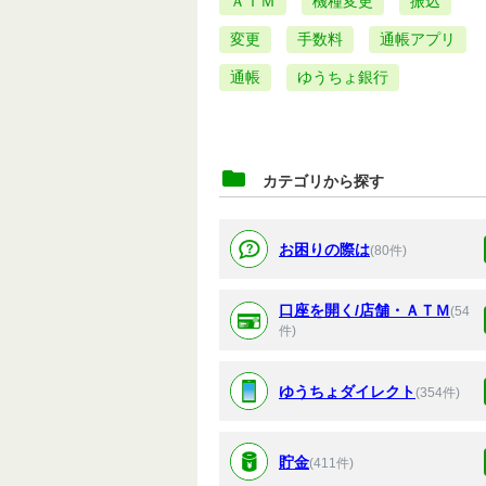
ＡＴＭ
機種変更
振込
変更
手数料
通帳アプリ
通帳
ゆうちょ銀行
カテゴリから探す
お困りの際は
(80件)
口座を開く/店舗・ＡＴＭ
(54
件)
ゆうちょダイレクト
(354件)
貯金
(411件)