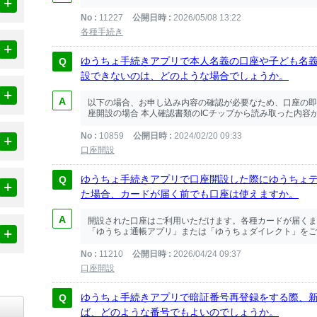
No
11227
公開日時
2026/05/08 13:22
各種手続き
ゆうちょ手続きアプリで本人名義の口座や子ども名
設できないのは、どのような場合でしょうか。
以下の場合、お申し込み内容の確認が必要なため、口座の即
座開設の場合 本人確認書類のICチップから読み取った内容か
No
10859
公開日時
2024/02/20 09:33
口座開設
ゆうちょ手続きアプリで口座開設した際にゆうちょデビ
た場合、カードが届く前でも口座は使えますか。
開設された口座はご利用いただけます。各種カードが届くま
「ゆうちょ通帳アプリ」または「ゆうちょダイレクト」をご
No
11210
公開日時
2026/04/24 09:37
口座開設
ゆうちょ手続きアプリで暗証番号再登録をする際、新
ば、どのような番号でもよいのでしょうか。