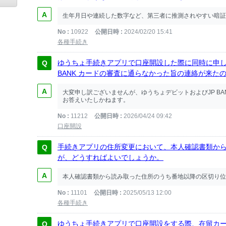
生年月日や連続した数字など、第三者に推測されやすい暗証
No
10922
公開日時
2024/02/20 15:41
各種手続き
ゆうちょ手続きアプリで口座開設した際に同時に申し
BANK カードの審査に通らなかった旨の連絡が来た
大変申し訳ございませんが、ゆうちょデビットおよびJP BA
お答えいたしかねます。
No
11212
公開日時
2026/04/24 09:42
口座開設
手続きアプリの住所変更において、本人確認書類か
が、どうすればよいでしょうか。
本人確認書類から読み取った住所のうち番地以降の区切り位
No
11101
公開日時
2025/05/13 12:00
各種手続き
ゆうちょ手続きアプリで口座開設をする際、在留カ