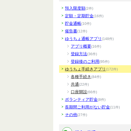
預入限度額
(2件)
定額・定期貯金
(16件)
貯金通帳
(10件)
催告書
(12件)
ゆうちょ通帳アプリ
(148件)
アプリ概要
(16件)
登録方法
(36件)
登録後のご利用
(95件)
ゆうちょ手続きアプリ
(172件)
各種手続き
(84件)
共通
(22件)
口座開設
(66件)
ボランティア貯金
(8件)
長期間ご利用がない貯金
(11件)
その他
(27件)