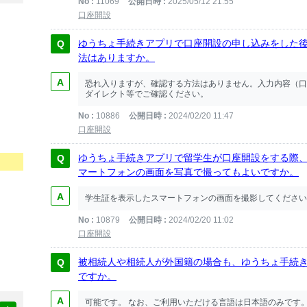
No
11069
公開日時
2025/05/12 21:55
口座開設
ゆうちょ手続きアプリで口座開設の申し込みをした
法はありますか。
恐れ入りますが、確認する方法はありません。入力内容（口
ダイレクト等でご確認ください。
No
10886
公開日時
2024/02/20 11:47
口座開設
ゆうちょ手続きアプリで留学生が口座開設をする際
マートフォンの画面を写真で撮ってもよいですか。
学生証を表示したスマートフォンの画面を撮影してください
No
10879
公開日時
2024/02/20 11:02
口座開設
被相続人や相続人が外国籍の場合も、ゆうちょ手続
ですか。
可能です。 なお、ご利用いただける言語は日本語のみです