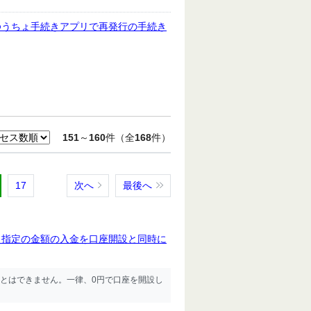
ゆうちょ手続きアプリで再発行の手続き
151
～
160
件（全
168
件）
17
次へ
最後へ
、指定の金額の入金を口座開設と同時に
とはできません。一律、0円で口座を開設し