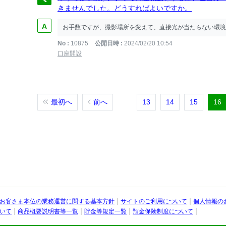
きませんでした。どうすればよいですか。
お手数ですが、撮影場所を変えて、直接光が当たらない環境
No
10875
公開日時
2024/02/20 10:54
口座開設
最初へ
前へ
13
14
15
16
お客さま本位の業務運営に関する基本方針
サイトのご利用について
個人情報の
行
いて
商品概要説明書等一覧
貯金等規定一覧
預金保険制度について