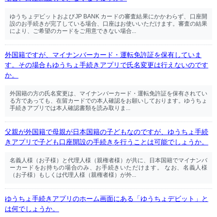
ゆうちょデビットおよびJP BANK カードの審査結果にかかわらず、口座開
設のお手続きが完了している場合、口座はお使いいただけます。審査の結果
により、ご希望のカードをご用意できない場合...
外国籍ですが、マイナンバーカード・運転免許証を保有していま
す。その場合もゆうちょ手続きアプリで氏名変更は行えないのです
か。
外国籍の方の氏名変更は、マイナンバーカード・運転免許証を保有されてい
る方であっても、在留カードでの本人確認をお願いしております。ゆうちょ
手続きアプリでは本人確認書類を読み取りま...
父親が外国籍で母親が日本国籍の子どもなのですが、ゆうちょ手続
きアプリで子ども口座開設の手続きを行うことは可能でしょうか。
名義人様（お子様）と代理人様（親権者様）が共に、日本国籍でマイナンバ
ーカードをお持ちの場合のみ、お手続きいただけます。 なお、名義人様
（お子様）もしくは代理人様（親権者様）が外...
ゆうちょ手続きアプリのホーム画面にある「ゆうちょデビット」と
は何でしょうか。