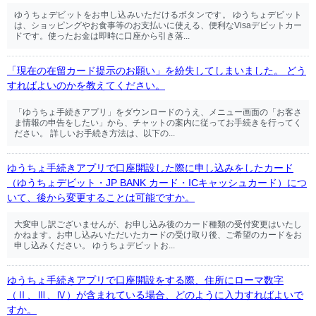
ゆうちょデビットをお申し込みいただけるボタンです。 ゆうちょデビット
は、ショッピングやお食事等のお支払いに使える、便利なVisaデビットカー
ドです。使ったお金は即時に口座から引き落...
「現在の在留カード提示のお願い」を紛失してしまいました。 どう
すればよいのかを教えてください。
「ゆうちょ手続きアプリ」をダウンロードのうえ、メニュー画面の「お客さ
ま情報の申告をしたい」から、チャットの案内に従ってお手続きを行ってく
ださい。 詳しいお手続き方法は、以下の...
ゆうちょ手続きアプリで口座開設した際に申し込みをしたカード
（ゆうちょデビット・JP BANK カード・ICキャッシュカード）につ
いて、後から変更することは可能ですか。
大変申し訳ございませんが、お申し込み後のカード種類の受付変更はいたし
かねます。お申し込みいただいたカードの受け取り後、ご希望のカードをお
申し込みください。 ゆうちょデビットお...
ゆうちょ手続きアプリで口座開設をする際、住所にローマ数字
（Ⅱ、Ⅲ、Ⅳ）が含まれている場合、どのように入力すればよいで
すか。