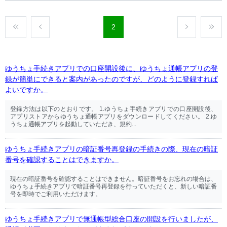
2
ゆうちょ手続きアプリでの口座開設後に、ゆうちょ通帳アプリの登
録が簡単にできると案内があったのですが、どのように登録すれば
よいですか。
登録方法は以下のとおりです。 1.ゆうちょ手続きアプリでの口座開設後、
アプリストアからゆうちょ通帳アプリをダウンロードしてください。 2.ゆ
うちょ通帳アプリを起動していただき、規約...
ゆうちょ手続きアプリの暗証番号再登録の手続きの際、現在の暗証
番号を確認することはできますか。
現在の暗証番号を確認することはできません。暗証番号をお忘れの場合は、
ゆうちょ手続きアプリで暗証番号再登録を行っていただくと、新しい暗証番
号を即時でご利用いただけます。
ゆうちょ手続きアプリで無通帳型総合口座の開設を行いましたが、