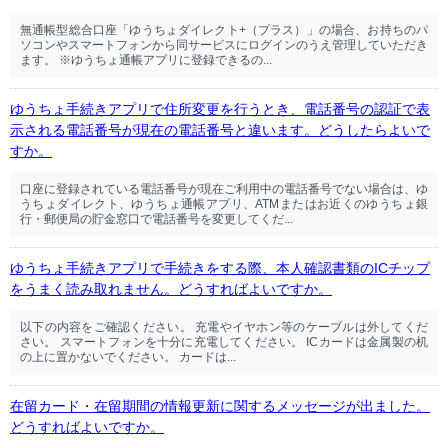
無通帳型総合口座「ゆうちょダイレクト+（プラス）」の場合、お持ちのパ
ソコンやスマートフォンから同サービスにログインのうえ管理していただき
ます。 ※ゆうちょ通帳アプリに登録できるの...
ゆうちょ手続きアプリで住所変更を行うとき、電話番号の認証で表
示される電話番号が現在の電話番号と違います。どうしたらよいで
すか。
口座に登録されている電話番号が現在ご利用中の電話番号でない場合は、ゆ
うちょダイレクト、ゆうちょ通帳アプリ、ATMまたはお近くのゆうちょ銀
行・郵便局の貯金窓口で電話番号を変更してくだ...
ゆうちょ手続きアプリで手続きをする際、本人確認書類のICチップ
をうまく読み取れません。どうすればよいですか。
以下の内容をご確認ください。 充電やイヤホン等のケーブルは外してくだ
さい。 スマートフォンを十分に充電してください。 ICカードは金属製の机
の上に置かないでください。 カードは...
在留カード・在留期間の情報更新に関するメッセージが出ました。
どうすればよいですか。