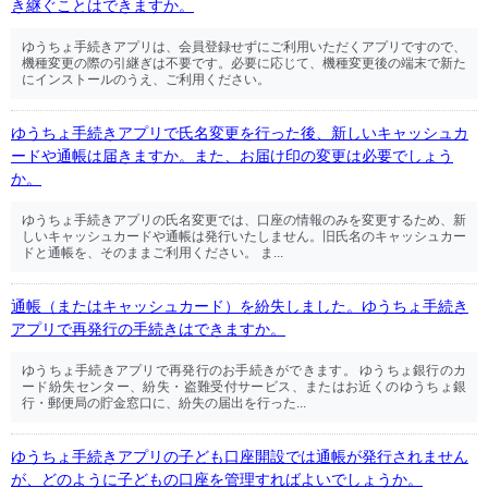
き継ぐことはできますか。
ゆうちょ手続きアプリは、会員登録せずにご利用いただくアプリですので、
機種変更の際の引継ぎは不要です。必要に応じて、機種変更後の端末で新た
にインストールのうえ、ご利用ください。
ゆうちょ手続きアプリで氏名変更を行った後、新しいキャッシュカ
ードや通帳は届きますか。また、お届け印の変更は必要でしょう
か。
ゆうちょ手続きアプリの氏名変更では、口座の情報のみを変更するため、新
しいキャッシュカードや通帳は発行いたしません。旧氏名のキャッシュカー
ドと通帳を、そのままご利用ください。 ま...
通帳（またはキャッシュカード）を紛失しました。ゆうちょ手続き
アプリで再発行の手続きはできますか。
ゆうちょ手続きアプリで再発行のお手続きができます。 ゆうちょ銀行のカ
ード紛失センター、紛失・盗難受付サービス、またはお近くのゆうちょ銀
行・郵便局の貯金窓口に、紛失の届出を行った...
ゆうちょ手続きアプリの子ども口座開設では通帳が発行されません
が、どのように子どもの口座を管理すればよいでしょうか。