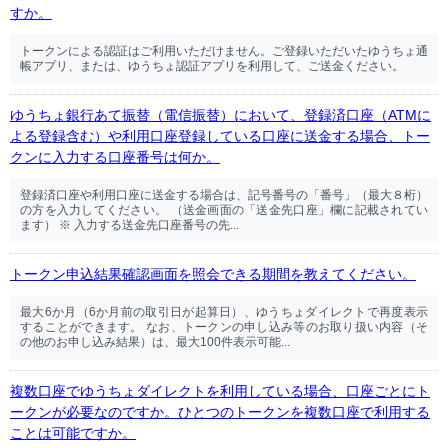
すか。
トークンによる認証はご利用いただけません。ご登録いただいたゆうちょ通
帳アプリ、または、ゆうちょ認証アプリを利用して、ご送金ください。
ゆうちょ銀行あて振替（電信振替）において、登録済口座（ATMに
よる登録含む）や利用口座登録している口座に送金する場合、トー
クンに入力する口座番号は何か。
登録済口座や利用口座に送金する場合は、記号番号の「番号」（最大８桁）
の方を入力してください。 （送金画面の「送金先口座」欄に記載されてい
ます） ※ 入力する送金先口座番号の先...
トークン申込結果確認画面を照会できる期間を教えてください。
最大6か月（6か月前の取引日が起算日）、ゆうちょダイレクトで再度表示
することができます。 なお、トークンの申し込み等のお取り扱い内容（そ
の他のお申し込み結果）は、最大100件表示可能...
複数口座でゆうちょダイレクトを利用している場合、口座ごとにト
ークンが必要なのですか。ひとつのトークンを複数口座で利用する
ことは可能ですか。