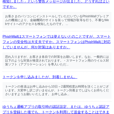
検知しました」という警告メッセージが出ました。どうすればよい
ですか。
お客さまのパソコンにインストールしていただいているPhishWallプレミア
ムの機能により、金融機関のサイトを装って情報詐取等を行う、不審なWe
bサイトへのアクセスを検知したものです。 ...
PhishWallはスマートフォンでは使えないとのことですが、スマート
フォンの安全性は大丈夫ですか。スマートフォンはPhishWallに対応
していませんが、何か対策はありますか。
恐れ入りますが、お客さま各自での対策をお願いします。なお、一般的には
以下のような対策が推奨されております。・スマートフォン用のウイルス対
策ソフト（アプリケーション）を導入いただ...
トークンを申し込みましたが、到着しません。
トークンの発送はお申し込みから10日～2週間程度お時間を頂くことがござ
います。大変申し訳ございませんが、トークン到着までしばらくお待ちくだ
さいますようお願いいたします。 お申し込み...
ゆうちょ通帳アプリの取引時の認証設定、または、ゆうちょ認証ア
プリを登録した後でも、トークンを利用して送金することはできま