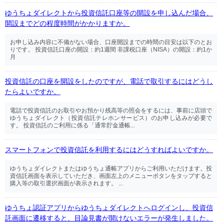
ゆうちょダイレクトから投資信託口座等の開設を申し込んだ場合、
開設までどの程度時間がかかりますか。
お申し込み内容に不備がない場合、口座開設までの時間の目安は以下のとお
りです。 投資信託口座の開設：約1週間 非課税口座（NISA）の開設：約1か
月
投資信託の口座を開設をしたのですが、電話で取引するにはどうし
たらよいですか。
電話で投資信託のお取引やお預かり残高等の照会をするには、事前に店頭で
ゆうちょダイレクト（投資信託テレホンサービス）のお申し込みが必要で
す。 投資信託のご利用に係る「通常貯金通帳...
スマートフォンで投資信託を利用するにはどうすればよいですか。
ゆうちょダイレクトまたはゆうちょ通帳アプリからご利用いただけます。投
資信託画面を表示していただき、画面左上のメニューボタンをタップすると
購入等の取引選択画面が表示されます。 ...
ゆうちょ認証アプリからゆうちょダイレクトへログインし、投資信
託画面に遷移すると、目論見書が開けないエラーが発生しました。