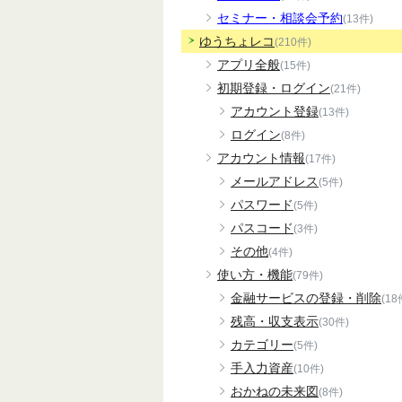
セミナー・相談会予約
(13件)
ゆうちょレコ
(210件)
アプリ全般
(15件)
初期登録・ログイン
(21件)
アカウント登録
(13件)
ログイン
(8件)
アカウント情報
(17件)
メールアドレス
(5件)
パスワード
(5件)
パスコード
(3件)
その他
(4件)
使い方・機能
(79件)
金融サービスの登録・削除
(18
残高・収支表示
(30件)
カテゴリー
(5件)
手入力資産
(10件)
おかねの未来図
(8件)