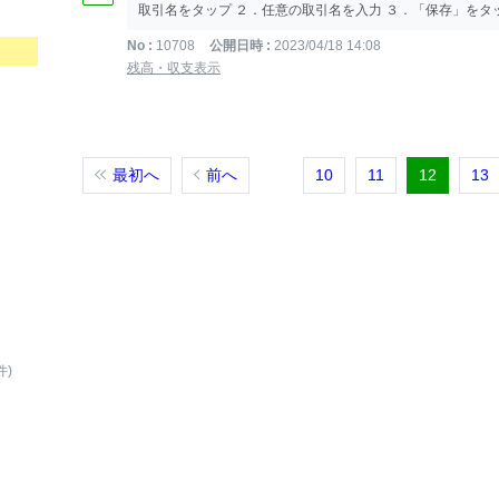
取引名をタップ ２．任意の取引名を入力 ３．「保存」をタップ
No
10708
公開日時
2023/04/18 14:08
残高・収支表示
最初へ
前へ
10
11
12
13
件)