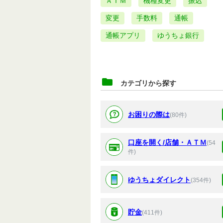
ＡＴＭ
機種変更
振込
変更
手数料
通帳
通帳アプリ
ゆうちょ銀行
カテゴリから探す
お困りの際は
(80件)
口座を開く/店舗・ＡＴＭ
(54
件)
ゆうちょダイレクト
(354件)
貯金
(411件)