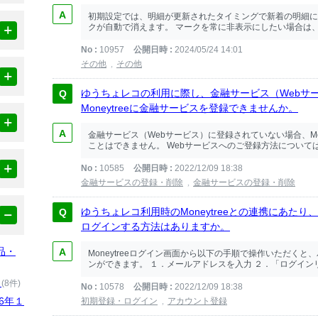
初期設定では、明細が更新されたタイミングで新着の明細に
クが自動で消えます。 マークを常に非表示にしたい場合は、ゆ
No
10957
公開日時
2024/05/24 14:01
その他
その他
ゆうちょレコの利用に際し、金融サービス（Webサ
Moneytreeに金融サービスを登録できませんか。
金融サービス（Webサービス）に登録されていない場合、Mo
ことはできません。 Webサービスへのご登録方法については
No
10585
公開日時
2022/12/09 18:38
金融サービスの登録・削除
金融サービスの登録・削除
ゆうちょレコ利用時のMoneytreeとの連携にあたり、
ログインする方法はありますか。
品・
Moneytreeログイン画面から以下の手順で操作いただくと、
ンができます。 １．メールアドレスを入力 ２．「ログインリン
）
(8件)
No
10578
公開日時
2022/12/09 18:38
6年１
初期登録・ログイン
アカウント登録