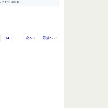
 取引明細画...
14
次へ
最後へ