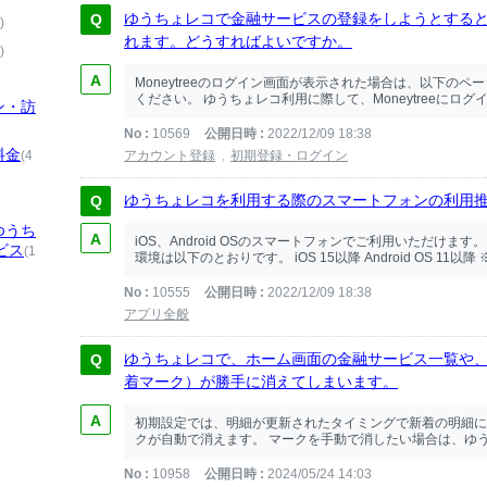
ゆうちょレコで金融サービスの登録をしようとすると、M
)
れます。どうすればよいですか。
)
Moneytreeのログイン画面が表示された場合は、以下のペー
ください。 ゆうちょレコ利用に際して、Moneytreeにロ
ン・訪
No
10569
公開日時
2022/12/09 18:38
料金
(4
アカウント登録
初期登録・ログイン
ゆうちょレコを利用する際のスマートフォンの利用
ゆうち
iOS、Android OSのスマートフォンでご利用いただけま
ビス
(1
環境は以下のとおりです。 iOS 15以降 Android OS 11以
No
10555
公開日時
2022/12/09 18:38
アプリ全般
ゆうちょレコで、ホーム画面の金融サービス一覧や
着マーク）が勝手に消えてしまいます。
初期設定では、明細が更新されたタイミングで新着の明細に
クが自動で消えます。 マークを手動で消したい場合は、ゆうち
No
10958
公開日時
2024/05/24 14:03