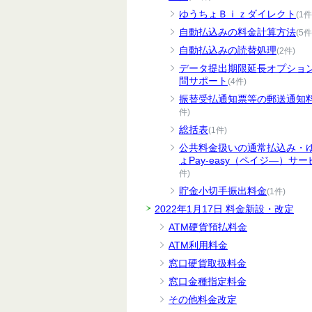
ゆうちょＢｉｚダイレクト
(1件
自動払込みの料金計算方法
(5件
自動払込みの読替処理
(2件)
データ提出期限延長オプショ
問サポート
(4件)
振替受払通知票等の郵送通知
件)
総括表
(1件)
公共料金扱いの通常払込み・
ょPay-easy（ペイジ―）サー
件)
貯金小切手振出料金
(1件)
2022年1月17日 料金新設・改定
ATM硬貨預払料金
ATM利用料金
窓口硬貨取扱料金
窓口金種指定料金
その他料金改定