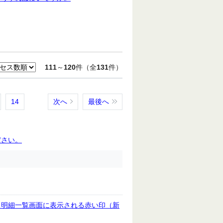
111
～
120
件（全
131
件）
14
次へ
最後へ
ださい。
、明細一覧画面に表示される赤い印（新