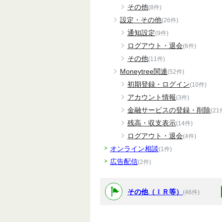
その他
(8件)
設定・その他
(26件)
通知設定
(9件)
ログアウト・退会
(6件)
その他
(11件)
Moneytree関連
(52件)
初期登録・ログイン
(10件)
アカウント情報
(3件)
金融サービスの登録・削除
(21
残高・収支表示
(14件)
ログアウト・退会
(4件)
オンライン相談
(1件)
広告配信
(2件)
その他（ＩＲ等）
(46件)