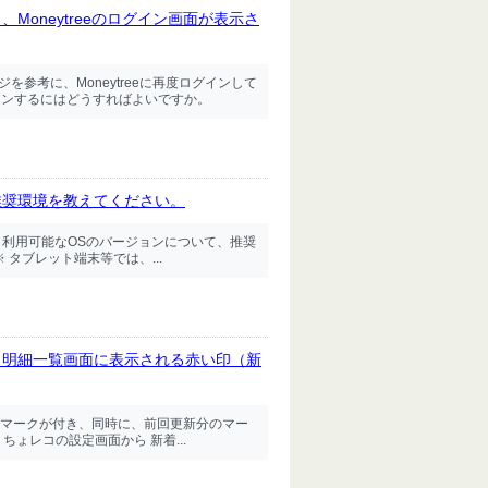
oneytreeのログイン画面が表示さ
ジを参考に、Moneytreeに再度ログインして
グインするにはどうすればよいですか。
推奨環境を教えてください。
す。 利用可能なOSのバージョンについて、推奨
降 ※ タブレット端末等では、...
、明細一覧画面に表示される赤い印（新
マークが付き、同時に、前回更新分のマー
ょレコの設定画面から 新着...