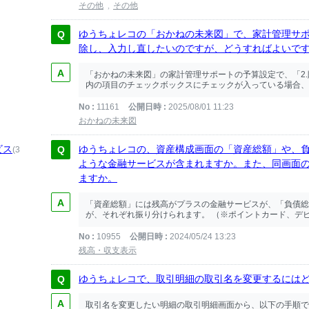
その他
その他
ゆうちょレコの「おかねの未来図」で、家計管理サ
除し、入力し直したいのですが、どうすればよいで
「おかねの未来図」の家計管理サポートの予算設定で、「2.
内の項目のチェックボックスにチェックが入っている場合、「1
No
11161
公開日時
2025/08/01 11:23
おかねの未来図
ビス
ゆうちょレコの、資産構成画面の「資産総額」や、
(3
ような金融サービスが含まれますか。また、同画面
ますか。
「資産総額」には残高がプラスの金融サービスが、「負債総
が、それぞれ振り分けられます。 （※ポイントカード、デビ
No
10955
公開日時
2024/05/24 13:23
残高・収支表示
ゆうちょレコで、取引明細の取引名を変更するには
取引名を変更したい明細の取引明細画面から、以下の手順で