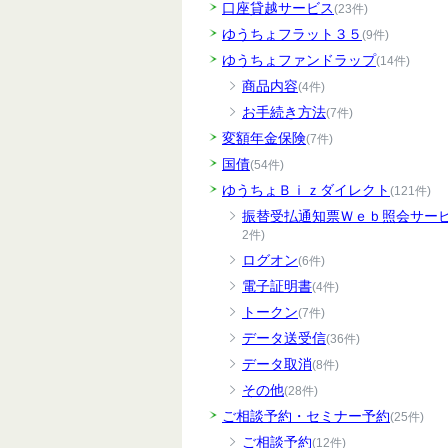
口座貸越サービス
(23件)
ゆうちょフラット３５
(9件)
ゆうちょファンドラップ
(14件)
商品内容
(4件)
お手続き方法
(7件)
変額年金保険
(7件)
国債
(54件)
ゆうちょＢｉｚダイレクト
(121件)
振替受払通知票Ｗｅｂ照会サー
2件)
ログオン
(6件)
電子証明書
(4件)
トークン
(7件)
データ送受信
(36件)
データ取消
(8件)
その他
(28件)
ご相談予約・セミナー予約
(25件)
ご相談予約
(12件)