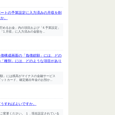
ポートの予算設定に入力済みの月収を削
すか。
貯めるお金」内の項目および「4.予算設定」
.月収」に入力済みの金額を...
負債構成画面の「負債総額」には、どの
の「種別」には、どのような項目があり
額」には残高がマイナスの金融サービス
ットカード、確定拠出年金のお預か...
どうすればよいですか。
ご変更ください。 １．現在設定されている