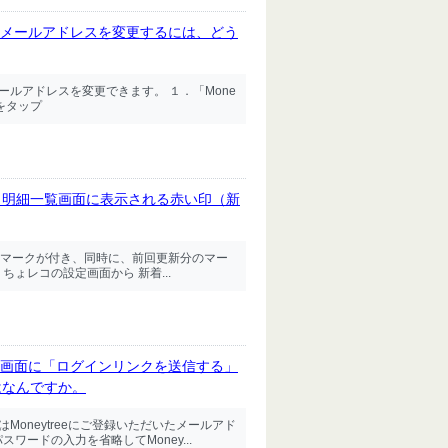
したメールアドレスを変更するには、どう
メールアドレスを変更できます。 １．「Mone
をタップ
、明細一覧画面に表示される赤い印（新
マークが付き、同時に、前回更新分のマー
ょレコの設定画面から 新着...
イン画面に「ログインリンクを送信する」
はなんですか。
はMoneytreeにご登録いただいたメールアド
ードの入力を省略してMoney...