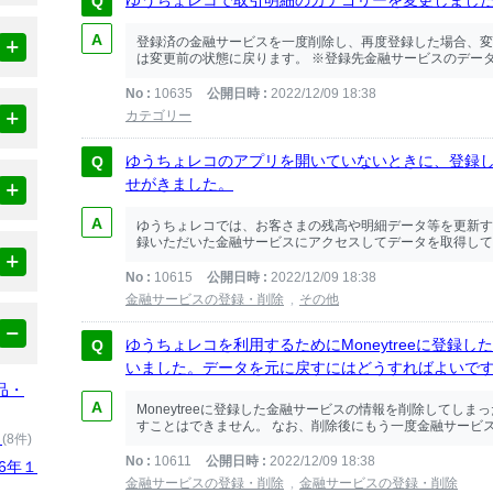
ゆうちょレコで取引明細のカテゴリーを変更しまし
登録済の金融サービスを一度削除し、再度登録した場合、変
は変更前の状態に戻ります。 ※登録先金融サービスのデータ
No
10635
公開日時
2022/12/09 18:38
カテゴリー
ゆうちょレコのアプリを開いていないときに、登録
せがきました。
ゆうちょレコでは、お客さまの残高や明細データ等を更新す
録いただいた金融サービスにアクセスしてデータを取得してい
No
10615
公開日時
2022/12/09 18:38
金融サービスの登録・削除
その他
ゆうちょレコを利用するためにMoneytreeに登録
いました。データを元に戻すにはどうすればよいで
品・
Moneytreeに登録した金融サービスの情報を削除してし
すことはできません。 なお、削除後にもう一度金融サービス
）
(8件)
No
10611
公開日時
2022/12/09 18:38
6年１
金融サービスの登録・削除
金融サービスの登録・削除