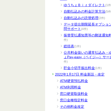
ゆうちょＢｉｚダイレクト
(1件
自動払込みの料金計算方法
(5件
自動払込みの読替処理
(2件)
データ提出期限延長オプショ
問サポート
(4件)
振替受払通知票等の郵送通知
件)
総括表
(1件)
公共料金扱いの通常払込み・
ょPay-easy（ペイジ―）サー
件)
貯金小切手振出料金
(1件)
2022年1月17日 料金新設・改定
ATM硬貨預払料金
ATM利用料金
窓口硬貨取扱料金
窓口金種指定料金
その他料金改定