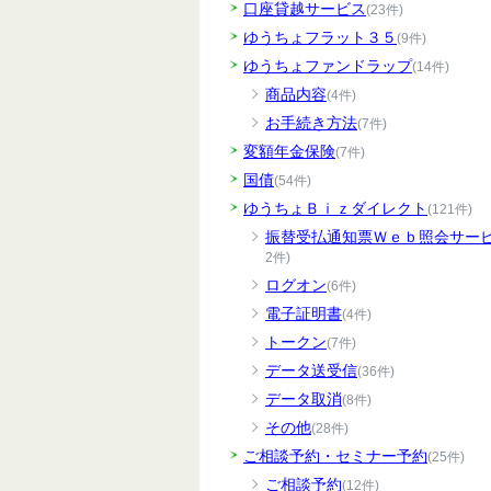
口座貸越サービス
(23件)
ゆうちょフラット３５
(9件)
ゆうちょファンドラップ
(14件)
商品内容
(4件)
お手続き方法
(7件)
変額年金保険
(7件)
国債
(54件)
ゆうちょＢｉｚダイレクト
(121件)
振替受払通知票Ｗｅｂ照会サー
2件)
ログオン
(6件)
電子証明書
(4件)
トークン
(7件)
データ送受信
(36件)
データ取消
(8件)
その他
(28件)
ご相談予約・セミナー予約
(25件)
ご相談予約
(12件)