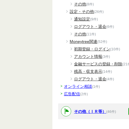
その他
(8件)
設定・その他
(26件)
通知設定
(9件)
ログアウト・退会
(6件)
その他
(11件)
Moneytree関連
(52件)
初期登録・ログイン
(10件)
アカウント情報
(3件)
金融サービスの登録・削除
(21
残高・収支表示
(14件)
ログアウト・退会
(4件)
オンライン相談
(1件)
広告配信
(2件)
その他（ＩＲ等）
(46件)