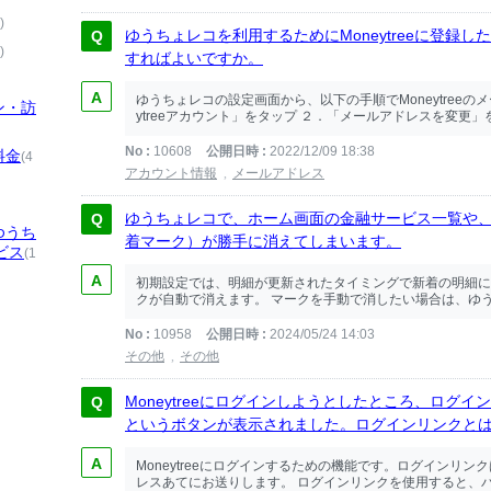
)
ゆうちょレコを利用するためにMoneytreeに登録
)
すればよいですか。
ゆうちょレコの設定画面から、以下の手順でMoneytreeの
ン・訪
ytreeアカウント」をタップ ２．「メールアドレスを変更」
No
10608
公開日時
2022/12/09 18:38
料金
(4
アカウント情報
メールアドレス
ゆうちょレコで、ホーム画面の金融サービス一覧や
ゆうち
着マーク）が勝手に消えてしまいます。
ビス
(1
初期設定では、明細が更新されたタイミングで新着の明細に
クが自動で消えます。 マークを手動で消したい場合は、ゆうち
No
10958
公開日時
2024/05/24 14:03
その他
その他
Moneytreeにログインしようとしたところ、ログ
というボタンが表示されました。ログインリンクと
Moneytreeにログインするための機能です。ログインリンク
レスあてにお送りします。 ログインリンクを使用すると、パスワ