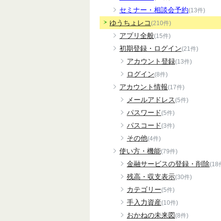
セミナー・相談会予約
(13件)
ゆうちょレコ
(210件)
アプリ全般
(15件)
初期登録・ログイン
(21件)
アカウント登録
(13件)
ログイン
(8件)
アカウント情報
(17件)
メールアドレス
(5件)
パスワード
(5件)
パスコード
(3件)
その他
(4件)
使い方・機能
(79件)
金融サービスの登録・削除
(18
残高・収支表示
(30件)
カテゴリー
(5件)
手入力資産
(10件)
おかねの未来図
(8件)