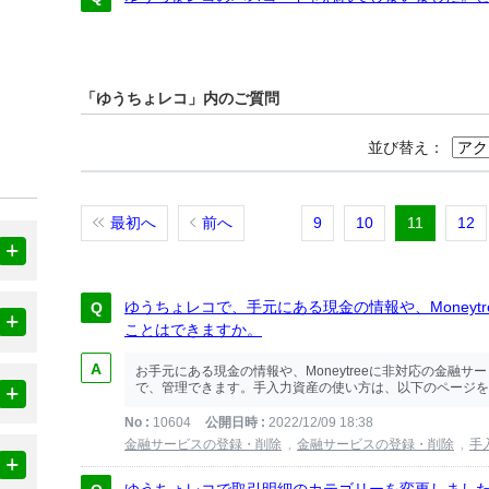
「ゆうちょレコ」内のご質問
並び替え：
最初へ
前へ
9
10
11
12
ゆうちょレコで、手元にある現金の情報や、Moneyt
ことはできますか。
お手元にある現金の情報や、Moneytreeに非対応の金融
で、管理できます。手入力資産の使い方は、以下のページをご
No
10604
公開日時
2022/12/09 18:38
金融サービスの登録・削除
金融サービスの登録・削除
手