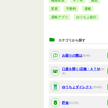
機種変更
ＡＴＭ
振込
変更
手数料
通帳
通帳アプリ
ゆうちょ銀行
カテゴリから探す
お困りの際は
(80件)
口座を開く/店舗・ＡＴＭ
(54
件)
ゆうちょダイレクト
(354件)
貯金
(411件)