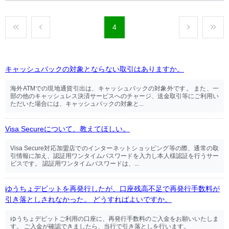
4
キャッシュバックの対象とならない取引はありますか。
海外ATMでの現地通貨引出は、キャッシュバックの対象外です。 また、一
部の他のキャッシュレス決済サービスへのチャージ、送金取引等にご利用い
ただいた場合には、キャッシュバックの対象と...
Visa Secureについて、教えてほしい。
Visa Secure対応加盟店でのインターネットショッピング等の際、通常の取
引情報に加え、認証用ワンタイムパスワードを入力し本人様認証を行うサー
ビスです。 認証用ワンタイムパスワードは、...
ゆうちょデビットを再発行したが、口座残高不足で再発行手数料が
引き落としされなかった。 どうすればよいですか。
ゆうちょデビットご利用の口座に、再発行手数料のご入金をお願いいたしま
す。 ご入金が確認できましたら、当行で引き落としを行います。