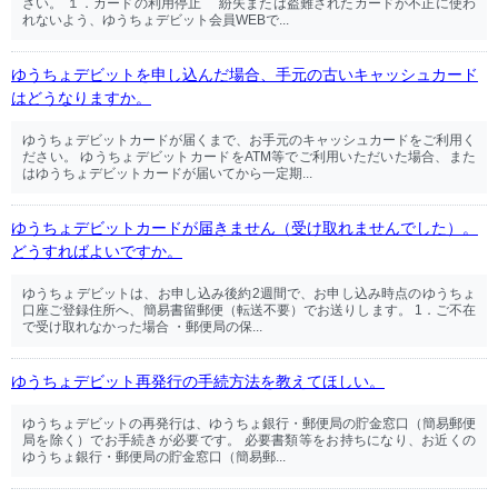
さい。 １．カードの利用停止 紛失または盗難されたカードが不正に使わ
れないよう、ゆうちょデビット会員WEBで...
ゆうちょデビットを申し込んだ場合、手元の古いキャッシュカード
はどうなりますか。
ゆうちょデビットカードが届くまで、お手元のキャッシュカードをご利用く
ださい。 ゆうちょデビットカードをATM等でご利用いただいた場合、また
はゆうちょデビットカードが届いてから一定期...
ゆうちょデビットカードが届きません（受け取れませんでした）。
どうすればよいですか。
ゆうちょデビットは、お申し込み後約2週間で、お申し込み時点のゆうちょ
口座ご登録住所へ、簡易書留郵便（転送不要）でお送りします。 1．ご不在
で受け取れなかった場合 ・郵便局の保...
ゆうちょデビット再発行の手続方法を教えてほしい。
ゆうちょデビットの再発行は、ゆうちょ銀行・郵便局の貯金窓口（簡易郵便
局を除く）でお手続きが必要です。 必要書類等をお持ちになり、お近くの
ゆうちょ銀行・郵便局の貯金窓口（簡易郵...