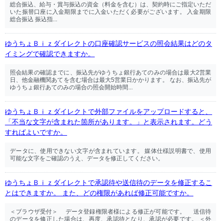
総合振込、給与・賞与振込の資金（料金を含む）は、契約時にご指定いただ
いた振替口座に入金期限までに入金いただく必要がございます。 入金期限
総合振込 振込指...
ゆうちょＢｉｚダイレクトの口座確認サービスの照会結果はどのタ
イミングで確認できますか。
照会結果の確認までに、振込先がゆうちょ銀行あてのみの場合は最大2営業
日、他金融機関あてを含む場合は最大5営業日かかります。 なお、振込先が
ゆうちょ銀行あてのみの場合の照会開始時間...
ゆうちょＢｉｚダイレクトで外部ファイルをアップロードすると、
「不当な文字が含まれた箇所があります。」と表示されます。どう
すればよいですか。
データに、使用できない文字が含まれています。 媒体仕様説明書で、使用
可能な文字をご確認のうえ、データを修正してください。
ゆうちょＢｉｚダイレクトで承認待や送信待のデータを修正するこ
とはできますか。 また、どの権限があれば修正可能ですか。
＜ブラウザ受付＞ データ登録権限者様による修正が可能です。 送信待
のデータを修正した場合は、再度、承認待となり、承認が必要です。 ＜外