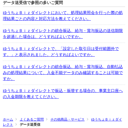
データ送受信で参照の多いご質問
ゆうちょＢｉｚダイレクトにおいて、処理結果照会を行った際の処
理結果ごとの内容と対応方法を教えてください。
ゆうちょＢｉｚダイレクトの総合振込、給与・賞与振込の送信期限
を超過した場合は、どうすればよいですか。
ゆうちょＢｉｚダイレクトで、「設定した取引日は受付範囲外で
す。」と表示されました。どうすればよいですか。
ゆうちょＢｉｚダイレクトの総合振込、給与・賞与振込、自動払込
みの処理結果について、入金不能データのみ確認することは可能で
すか。
ゆうちょＢｉｚダイレクトで振込・振替する場合の、事業主口座へ
の入金期限を教えてください。
ホーム
よくあるご質問
その他商品・サービス
ゆうちょＢｉｚダイ
レクト
データ送受信