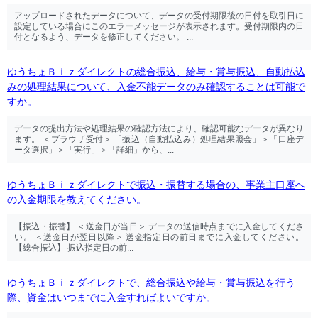
アップロードされたデータについて、データの受付期限後の日付を取引日に
設定している場合にこのエラーメッセージが表示されます。受付期限内の日
付となるよう、データを修正してください。 ...
ゆうちょＢｉｚダイレクトの総合振込、給与・賞与振込、自動払込
みの処理結果について、入金不能データのみ確認することは可能で
すか。
データの提出方法や処理結果の確認方法により、確認可能なデータが異なり
ます。 ＜ブラウザ受付＞ 「振込（自動払込み）処理結果照会」＞「口座デ
ータ選択」＞「実行」＞「詳細」から、...
ゆうちょＢｉｚダイレクトで振込・振替する場合の、事業主口座へ
の入金期限を教えてください。
【振込・振替】 ＜送金日が当日＞ データの送信時点までに入金してくださ
い。 ＜送金日が翌日以降＞ 送金指定日の前日までに入金してください。
【総合振込】 振込指定日の前...
ゆうちょＢｉｚダイレクトで、総合振込や給与・賞与振込を行う
際、資金はいつまでに入金すればよいですか。