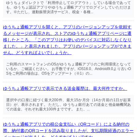
ゆうちょダイレクトで「利用停止してログアウト」している場合であって
も、ゆうちょ認証アプリやゆうちょ通帳アプリでログインしていただけま
す。※ただし、連動振替決済サービス、税金・各種...
ゆうちょ通帳アプリを開くと、アプリのバージョンアップを依頼す
るメッセージが表示され、ストアのゆうちょ通帳アプリページに遷
移したところ、「このアプリはお使いのデバイスに対応しなくなり
ました。」と表示されました。アプリのバージョンアップができま
せん。どうすればよいでしょうか。
ご利用のスマートフォンのOSがゆうちょ通帳アプリのご利用環境となって
いるか、ご確認ください。 お手数ですが、iOS16.0、Android9.0より古いO
Sをご利用の場合は、OSをアップデート（※1）の...
ゆうちょ通帳アプリで表示できる送金履歴は、最大何件ですか。
選択中の口座に紐づく最大200件、最大15か月分（14か月前の1日が起算
日）が、表示されます。 ただし、ゆうちょ銀行あての送金と他金融機関あ
ての送金、それぞれ最大100件までです。 また、...
ゆうちょ通帳アプリでの税公金支払い（QRコード）による納付の
際、納付書のQRコードを読み取りましたが、支払期限経過のエラー