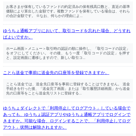
お客さまが保有しているファンドの約定済みの保有残高口数と、直近の基準
価額により算出した金額です。複数ファンドを保有している場合は、それら
の合計金額です。 ※なお、何らかの理由によ...
ゆうちょ通帳アプリにおいて、取引コードを忘れた場合、どうすれ
ばよいですか。
ホーム画面＞メニュー＞取引時の認証の順に操作し、「取引コードの設定」
をオフにしてください。 その後、もう一度「取引コードの設定」を押す
と、設定画面に遷移しますので、新しい取引コ...
ことら送金で事前に送金先の口座等を登録できますか。
ことら送金では、送金先口座等を事前に登録することはできません。 送金
手続きを行った後、「送金完了画面」または「取引履歴詳細画面」から送金
先の口座等をことら送金先リストに登録する...
ゆうちょダイレクトで「利用停止してログアウト」している場合で
あっても、ゆうちょ認証アプリやゆうちょ通帳アプリでログインで
きますか。可能な場合、ログインすることで、「利用停止してログ
アウト」状態は解除されますか。