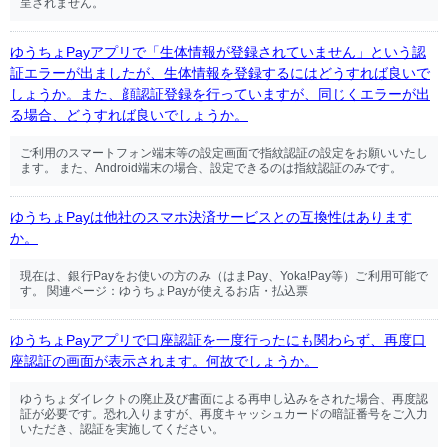
呈されません。
ゆうちょPayアプリで「生体情報が登録されていません」という認
証エラーが出ましたが、生体情報を登録するにはどうすれば良いで
しょうか。また、顔認証登録を行っていますが、同じくエラーが出
る場合、どうすれば良いでしょうか。
ご利用のスマートフォン端末等の設定画面で指紋認証の設定をお願いいたし
ます。 また、Android端末の場合、設定できるのは指紋認証のみです。
ゆうちょPayは他社のスマホ決済サービスとの互換性はあります
か。
現在は、銀行Payをお使いの方のみ（はまPay、Yoka!Pay等）ご利用可能で
す。 関連ページ：ゆうちょPayが使えるお店・払込票
ゆうちょPayアプリで口座認証を一度行ったにも関わらず、再度口
座認証の画面が表示されます。何故でしょうか。
ゆうちょダイレクトの廃止及び書面による再申し込みをされた場合、再度認
証が必要です。恐れ入りますが、再度キャッシュカードの暗証番号をご入力
いただき、認証を実施してください。