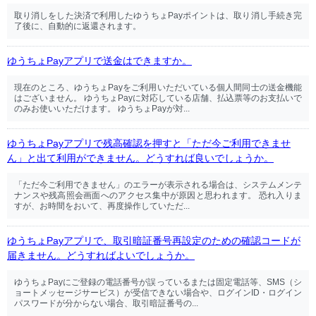
取り消しをした決済で利用したゆうちょPayポイントは、取り消し手続き完
了後に、自動的に返還されます。
ゆうちょPayアプリで送金はできますか。
現在のところ、ゆうちょPayをご利用いただいている個人間同士の送金機能
はございません。 ゆうちょPayに対応している店舗、払込票等のお支払いで
のみお使いいただけます。 ゆうちょPayが対...
ゆうちょPayアプリで残高確認を押すと「ただ今ご利用できませ
ん」と出て利用ができません。どうすれば良いでしょうか。
「ただ今ご利用できません」のエラーが表示される場合は、システムメンテ
ナンスや残高照会画面へのアクセス集中が原因と思われます。 恐れ入りま
すが、お時間をおいて、再度操作していただ...
ゆうちょPayアプリで、取引暗証番号再設定のための確認コードが
届きません。どうすればよいでしょうか。
ゆうちょPayにご登録の電話番号が誤っているまたは固定電話等、SMS（シ
ョートメッセージサービス）が受信できない場合や、ログインID・ログイン
パスワードが分からない場合、取引暗証番号の...