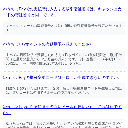
ゆうちょPayでの支払時に入力する取引暗証番号は、キャッシュカ
ードの暗証番号と同一ですか。
キャッシュカードの暗証番号とは別に6桁の取引暗証番号を設定いただきま
す。
ゆうちょPayポイントの有効期限を教えてください。
すべての店頭決済で獲得したゆうちょPayポイントの有効期限は、原則1年
間（進呈月の翌月から12か月後の月末）です。 例：進呈日2024年3月1日～
3月31日 ⇒ 有効期限2025年3月31日 ゆうち...
ゆうちょPayの機種変更コードは一度しか生成できないのですか。
何度でも発行いただけます。 なお、新しい機種変更コードを生成した場合
は、古いコードは使用できませんのでご注意ください。
ゆうちょPayから身に覚えのないメールが届いたが、これは何です
か。
ゆうちょPayでは、普段ご利用いただいている端末と異なる端末からログイ
ンがあった場合、自動でメールを送信しています。該当メールを受信したも