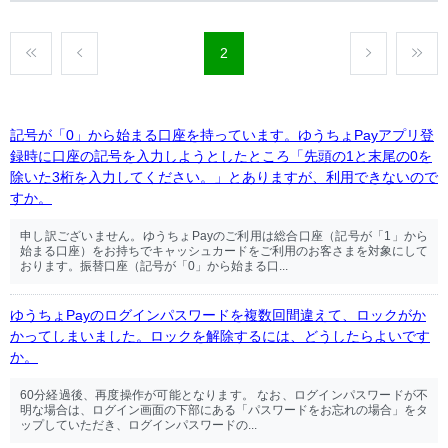
2
記号が「0」から始まる口座を持っています。ゆうちょPayアプリ登
録時に口座の記号を入力しようとしたところ「先頭の1と末尾の0を
除いた3桁を入力してください。」とありますが、利用できないので
すか。
申し訳ございません。ゆうちょPayのご利用は総合口座（記号が「1」から
始まる口座）をお持ちでキャッシュカードをご利用のお客さまを対象にして
おります。振替口座（記号が「0」から始まる口...
ゆうちょPayのログインパスワードを複数回間違えて、ロックがか
かってしまいました。ロックを解除するには、どうしたらよいです
か。
60分経過後、再度操作が可能となります。 なお、ログインパスワードが不
明な場合は、ログイン画面の下部にある「パスワードをお忘れの場合」をタ
ップしていただき、ログインパスワードの...