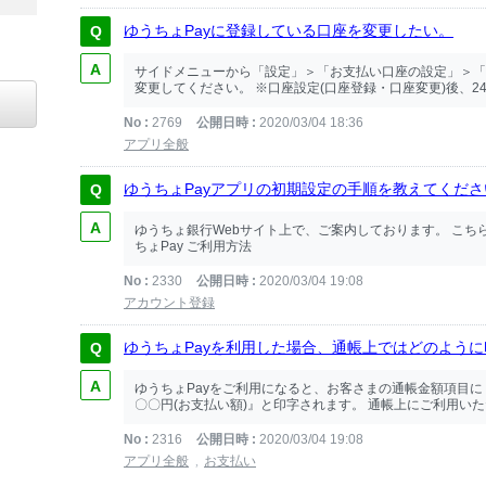
ゆうちょPayに登録している口座を変更したい。
サイドメニューから「設定」＞「お支払い口座の設定」＞「
変更してください。 ※口座設定(口座登録・口座変更)後、24
No
2769
公開日時
2020/03/04 18:36
アプリ全般
ゆうちょPayアプリの初期設定の手順を教えてくださ
ゆうちょ銀行Webサイト上で、ご案内しております。 こ
ちょPay ご利用方法
No
2330
公開日時
2020/03/04 19:08
アカウント登録
ゆうちょPayを利用した場合、通帳上ではどのよう
ゆうちょPayをご利用になると、お客さまの通帳金額項目
〇〇円(お支払い額)』と印字されます。 通帳上にご利用いた
No
2316
公開日時
2020/03/04 19:08
アプリ全般
お支払い