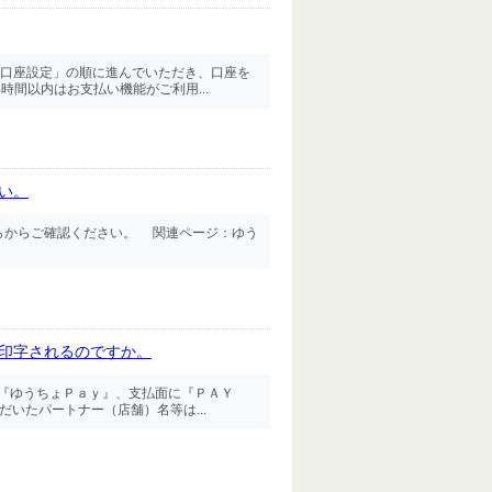
口座設定」の順に進んでいただき、口座を
時間以内はお支払い機能がご利用...
い。
ちらからご確認ください。 関連ページ：ゆう
に印字されるのですか。
に『ゆうちょＰａｙ』、支払面に『ＰＡＹ
だいたパートナー（店舗）名等は...