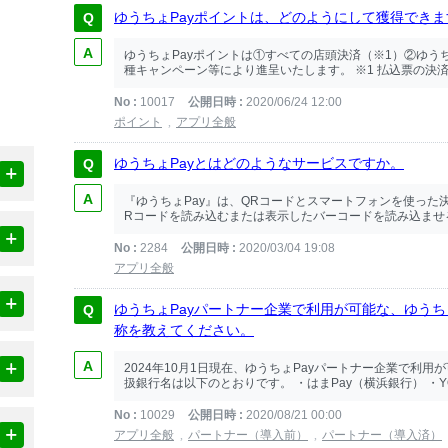
ゆうちょPayポイントは、どのようにして獲得できま
ゆうちょPayポイントは①すべての店頭決済（※1）②ゆう
種キャンペーン等により進呈いたします。 ※1 払込票の決済
No
10017
公開日時
2020/06/24 12:00
ポイント
アプリ全般
ゆうちょPayとはどのようなサービスですか。
『ゆうちょPay』は、QRコードとスマートフォンを使った
Rコードを読み込むまたは表示したバーコードを読み込ませる
No
2284
公開日時
2020/03/04 19:08
アプリ全般
ゆうちょPayパートナー企業で利用が可能な、ゆうちょ
称を教えてください。
2024年10月1日現在、ゆうちょPayパートナー企業で利用
扱銀行名は以下のとおりです。 ・はまPay（横浜銀行） ・YO
No
10029
公開日時
2020/08/21 00:00
アプリ全般
パートナー（導入前）
パートナー（導入済）