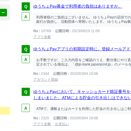
ゆうちょPay募金で利用者の負担はありますか。
利用者様のご負担はございません。 ゆうちょPayの店頭で
銀行が負担し、活動団体へ寄附いたします。 ゆうちょPay募
No
10769
公開日時
2023/09/19 11:09
アプリ全般
ゆうちょPayアプリの初期設定時に、登録メールア
お手数ですが、ご入力内容をご確認のうえ、数分後にやり直
定されている場合は、「@jp-bank.japanpost.jp」のメ
No
2344
公開日時
2020/03/04 19:08
アカウント登録
ゆうちょPayにおいて、キャッシュカード暗証番号
しまいました。ATMによる貯金の引き出しはできな
ATMで、通帳またはカードを利用した貯金の引き出しはご
No
2325
公開日時
2020/03/04 19:08
アプリ全般
お支払い