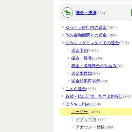
送金・決済
(324件)
ゆうちょ銀行内の送金
(15件)
他の金融機関との送金
(40件)
ゆうちょダイレクトでの送金
(39件)
送金予約
(14件)
振込・振替
(13件)
税金・各種料金の払込み
(3件)
送金限度額
(3件)
送金結果再表示
(4件)
ことら送金
(26件)
為替・払出証書、配当金領収証
(3件)
ゆうちょPay
(183件)
ユーザー
(146件)
アプリ全般
(78件)
アカウント登録
(29件)