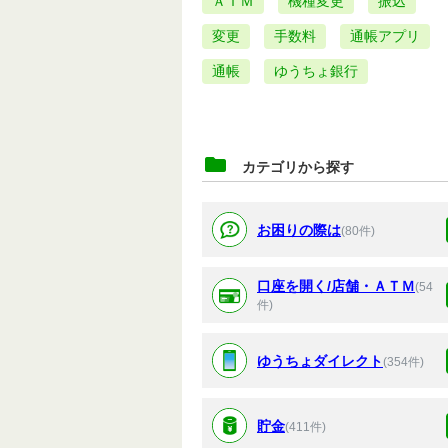
ＡＴＭ
機種変更
振込
変更
手数料
通帳アプリ
通帳
ゆうちょ銀行
カテゴリから探す
お困りの際は
(80件)
口座を開く/店舗・ＡＴＭ
(54
件)
ゆうちょダイレクト
(354件)
貯金
(411件)