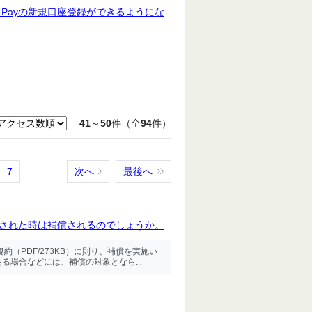
Payの新規口座登録ができるようにな
41
～
50
件（全
94
件）
7
次へ
最後へ
用された時は補償されるのでしょうか。
（PDF/273KB）に則り、補償を実施い
場合などには、補償の対象となら...