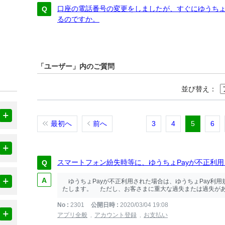
口座の電話番号の変更をしましたが、すぐにゆうちょ
るのですか。
「ユーザー」内のご質問
並び替え：
最初へ
前へ
3
4
5
6
スマートフォン紛失時等に、ゆうちょPayが不正利
ゆうちょPayが不正利用された場合は、ゆうちょPay利用規約
たします。 ただし、お客さまに重大な過失または過失がある
No
2301
公開日時
2020/03/04 19:08
アプリ全般
アカウント登録
お支払い