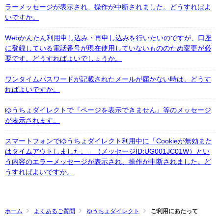
ラーメッセージが表示され、操作が中断されました。どうすればよ
いですか。
Webかんたん利用申し込み・再申し込みを行いたいのですが、口座
に登録している電話番号が現在使用していないもののため変更が必
要です。どうすればよいでしょうか。
ワンタイムパスワードが記載されたメールが届かない時は、どうす
ればよいですか。
ゆうちょダイレクトで『ページを表示できません』等のメッセージ
が表示されます。
スマートフォンでゆうちょダイレクト利用中に「Cookieが無効また
はタイムアウトしました。」（メッセージID:UG001JC01W）とい
う内容のエラーメッセージが表示され、操作が中断されました。ど
うすればよいですか。
ホーム
よくあるご質問
ゆうちょダイレクト
ご利用にあたって