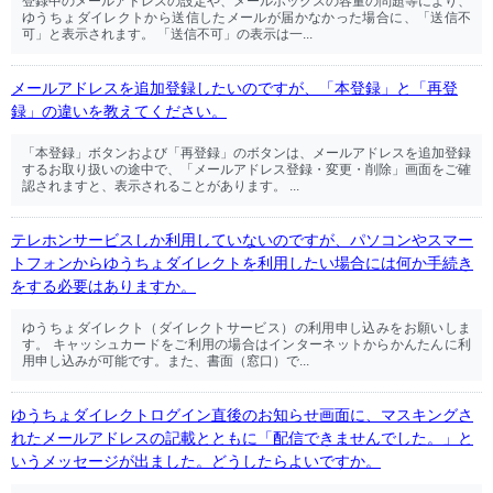
登録中のメールアドレスの設定や、メールボックスの容量の問題等により、
ゆうちょダイレクトから送信したメールが届かなかった場合に、「送信不
可」と表示されます。 「送信不可」の表示は一...
メールアドレスを追加登録したいのですが、「本登録」と「再登
録」の違いを教えてください。
「本登録」ボタンおよび「再登録」のボタンは、メールアドレスを追加登録
するお取り扱いの途中で、「メールアドレス登録・変更・削除」画面をご確
認されますと、表示されることがあります。 ...
テレホンサービスしか利用していないのですが、パソコンやスマー
トフォンからゆうちょダイレクトを利用したい場合には何か手続き
をする必要はありますか。
ゆうちょダイレクト（ダイレクトサービス）の利用申し込みをお願いしま
す。 キャッシュカードをご利用の場合はインターネットからかんたんに利
用申し込みが可能です。また、書面（窓口）で...
ゆうちょダイレクトログイン直後のお知らせ画面に、マスキングさ
れたメールアドレスの記載とともに「配信できませんでした。」と
いうメッセージが出ました。どうしたらよいですか。