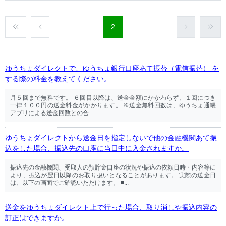
2
ゆうちょダイレクトで、ゆうちょ銀行口座あて振替（電信振替） を
する際の料金を教えてください。
月５回まで無料です。 ６回目以降は、送金金額にかかわらず、１回につき
一律１００円の送金料金がかかります。 ※送金無料回数は、ゆうちょ通帳
アプリによる送金回数との合...
ゆうちょダイレクトから送金日を指定しないで他の金融機関あて振
込をした場合、振込先の口座に当日中に入金されますか。
振込先の金融機関、受取人の預貯金口座の状況や振込の依頼日時・内容等に
より、振込が翌日以降のお取り扱いとなることがあります。 実際の送金日
は、以下の画面でご確認いただけます。 ■...
送金をゆうちょダイレクト上で行った場合、取り消しや振込内容の
訂正はできますか。