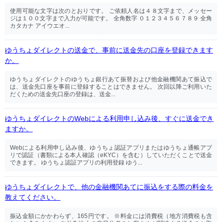
使用可能な文字は次のとおりです。 ご依頼人名は４８文字まで、メッセー
ジは１００文字まで入力が可能です。 全角数字 ０１２３４５６７８９ 全角
カタカナ アイウエオ...
ゆうちょダイレクトの送金で、事前に送金先の口座を登録できます
か。
ゆうちょダイレクトのゆうちょ銀行あて振替および他金融機関あて振込で
は、送金先口座を事前に登録することはできません。 次回以降ご利用いた
だくための送金先口座の登録は、送金...
ゆうちょダイレクトのWebによる利用申し込み後、すぐに送金でき
ますか。
Webによる利用申し込み後、ゆうちょ認証アプリまたはゆうちょ通帳アプ
リで認証（書類による本人確認（eKYC）を含む）していただくことで送金
できます。 ゆうちょ認証アプリの利用登録 ゆう...
ゆうちょダイレクトで、他の金融機関あてに振込をする際の料金を
教えてください。
振込金額にかかわらず、165円です。 ※料金には消費税（地方消費税も含