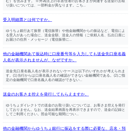
む）を含みます。 ※外為法上の非居住者のお客さまが関連する送金のお取
り扱いについては、一部料金が異なります。こち...
受入明細票とは何ですか。
ゆうちょ銀行あて振替（電信振替）や他金融機関からの振込など、電信によ
る受入があった場合に、送金金額、送金人の情報（ご依頼人名、払出口座に
お届けの住所・メッセージ（電信振替に...
他の金融機関あて振込時に口座番号等を入力しても送金先口座名義
人名が表示されませんが、なぜですか。
送金先口座名義人名が表示されないケースは以下のいずれかが考えられま
す。(1)当行からは口座名義人名の確認ができない金融機関である。(2)ご指
定の金融機関で口座名義人名の確認ができない...
送金のお客さま控えを発行してもらえますか。
ゆうちょダイレクトでの送金のお取り扱いについては、お客さま控えを発行
しておりません。なお、送金結果画面を再表示できますので、送金の記録と
してご利用ください。照会可能な期間につい...
他の金融機関からゆうちょ銀行に振込をする際に必要な、店名・預