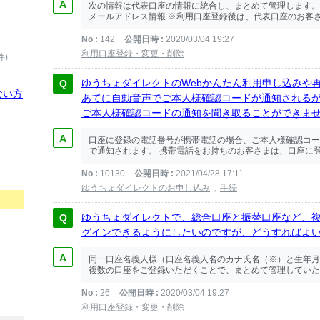
次の情報は代表口座の情報に統合し、まとめて管理します。 
メールアドレス情報 ※利用口座登録後は、代表口座のお客さ
No
142
公開日時
2020/03/04 19:27
利用口座登録・変更・削除
件)
ゆうちょダイレクトのWebかんたん利用申し込みや
ない方
あてに自動音声でご本人様確認コードが通知される
ご本人様確認コードの通知を聞き取ることができま
口座に登録の電話番号が携帯電話の場合、ご本人様確認コー
で通知されます。 携帯電話をお持ちのお客さまは、口座に登
No
10130
公開日時
2021/04/28 17:11
ゆうちょダイレクトのお申し込み
手続
ゆうちょダイレクトで、総合口座と振替口座など、
グインできるようにしたいのですが、どうすればよ
同一口座名義人様（口座名義人名のカナ氏名（※）と生年月
複数の口座をご登録いただくことで、まとめて管理していただ
No
26
公開日時
2020/03/04 19:27
利用口座登録・変更・削除