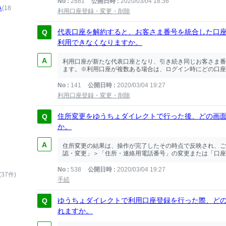
No
2881
公開日時
2020/03/04 18:36
み
(18
利用口座登録・変更・削除
代表口座を解約すると、お客さま番号を統合した口
利用できなくなりますか。
利用口座が新たな代表口座となり、引き続き同じお客さま番
ます。※利用口座が複数ある場合は、ログイン時にどの口座を
No
141
公開日時
2020/03/04 19:27
利用口座登録・変更・削除
住所変更をゆうちょダイレクトで行った後、どの画
か。
住所変更の結果は、操作が完了したその時点で反映され、ご
認・変更」＞「住所・連絡用電話番号」の変更または「口座情
No
538
公開日時
2020/03/04 19:27
(37件)
手続
ゆうちょダイレクトで利用口座登録を行った際、ど
れますか。