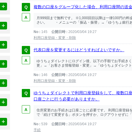
複数の口座をグループ化した場合、利用口座間の送
月999回まで無料です。 ※1,000回目以降は一律100円
さい。 ・メニューの「振込・振替」→「ゆうちょ銀行あて
No
145
公開日時
2020/03/04 19:27
利用口座登録・変更・削除
代表口座を変更するにはどうすればよいですか。
ゆうちょダイレクトにログイン後、以下の手順でお手続きく
更」→「お客さま情報登録・変更」→「ゆうちょダイレクト利
No
146
公開日時
2020/03/04 19:27
利用口座登録・変更・削除
ゆうちょダイレクトで利用口座登録をして、複数口
口座ごとに行う必要がありますか。
住所変更のお手続きは口座ごとに必要です。 利用口座登録
で「続けて変更する」ボタンを押すか、ログアウトせずに「ご
No
539
公開日時
2020/03/04 19:27
手続