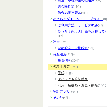
税金・各種料金の払込み
(4件)
送金限度額
(4件)
送金結果再表示
(4件)
ゆうちょダイレクト＋（プラス）
(8
ご利用方法・サービス概要
(7件)
ゆうちょ銀行の口座をお持ちで
(1件)
貯金
(5件)
定額貯金・定期貯金
(5件)
資産運用
(31件)
投資信託
(31件)
各種手続等
(27件)
手続
(11件)
ダイレクト暗証番号
利用口座登録・変更・削除
(14件)
認証アプリ
(75件)
その他
(4件)