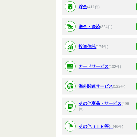
貯金
(411件)
送金・決済
(324件)
投資信託
(174件)
カードサービス
(132件)
海外関連サービス
(122件)
その他商品・サービス
(496
件)
その他（ＩＲ等）
(46件)