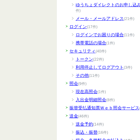
ゆうちょダイレクトのお申し込
件)
メール・メールアドレス
(21件)
ログイン
(17件)
ログインでお困りの場合
(11件)
携帯電話の場合
(1件)
セキュリティ
(40件)
トークン
(22件)
利用停止してログアウト
(3件)
その他
(11件)
照会
(9件)
現在高照会
(1件)
入出金明細照会
(8件)
振替受払通知票Ｗｅｂ照会サービス
送金
(46件)
送金予約
(14件)
振込・振替
(16件)