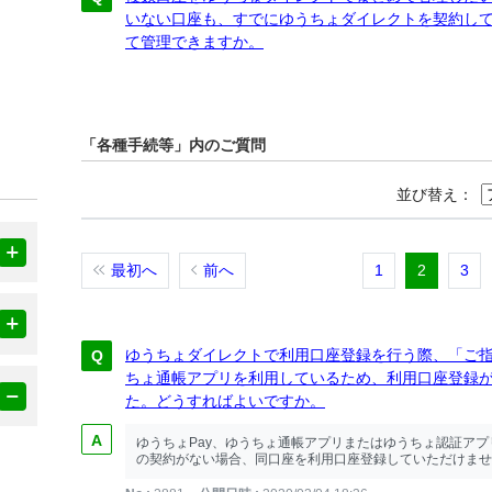
いない口座も、すでにゆうちょダイレクトを契約し
て管理できますか。
「各種手続等」内のご質問
並び替え：
最初へ
前へ
1
2
3
ゆうちょダイレクトで利用口座登録を行う際、「ご指
ちょ通帳アプリを利用しているため、利用口座登録
た。どうすればよいですか。
ゆうちょPay、ゆうちょ通帳アプリまたはゆうちょ認証ア
の契約がない場合、同口座を利用口座登録していただけません