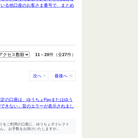
ている他口座のお客さま番号で、まとめ
11
～
20
件（全
27
件）
次へ
最後へ
定の口座は、ゆうちょPayまたはゆう
ができない」旨のエラーが表示されまし
プリをご利用の口座に、ゆうちょダイレクト
。 お手数をお掛けいたしますが...