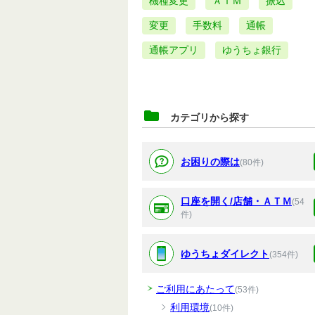
機種変更
ＡＴＭ
振込
変更
手数料
通帳
通帳アプリ
ゆうちょ銀行
カテゴリから探す
お困りの際は
(80件)
口座を開く/店舗・ＡＴＭ
(54
件)
ゆうちょダイレクト
(354件)
ご利用にあたって
(53件)
利用環境
(10件)