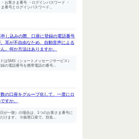
・お客さま番号 ・ログインパスワード ・
ま番号とログインパスワード...
再申し込みの際、口座に登録の電話番号
が、耳が不自由なため、自動音声による
せん。何か方法はありますか。
ドはSMS（ショートメッセージサービス）
録の電話番号を携帯電話の番号...
複数の口座をグループ化して、一度にロ
いですか。
日が一致）の場合は、1つのお客さま番号に
けます。 ※振替口座で、別名...