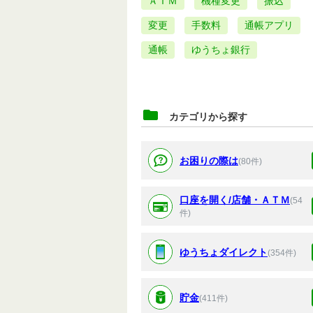
ＡＴＭ
機種変更
振込
変更
手数料
通帳アプリ
通帳
ゆうちょ銀行
カテゴリから探す
お困りの際は
(80件)
口座を開く/店舗・ＡＴＭ
(54
件)
ゆうちょダイレクト
(354件)
貯金
(411件)