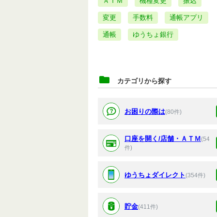
ＡＴＭ
機種変更
振込
変更
手数料
通帳アプリ
通帳
ゆうちょ銀行
カテゴリから探す
お困りの際は
(80件)
口座を開く/店舗・ＡＴＭ
(54
件)
ゆうちょダイレクト
(354件)
貯金
(411件)