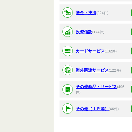
送金・決済
(324件)
投資信託
(174件)
カードサービス
(132件)
海外関連サービス
(122件)
その他商品・サービス
(496
件)
その他（ＩＲ等）
(46件)