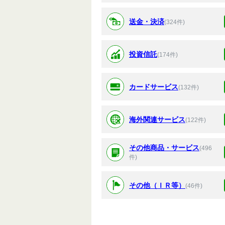
送金・決済
(324件)
投資信託
(174件)
カードサービス
(132件)
海外関連サービス
(122件)
その他商品・サービス
(496
件)
その他（ＩＲ等）
(46件)