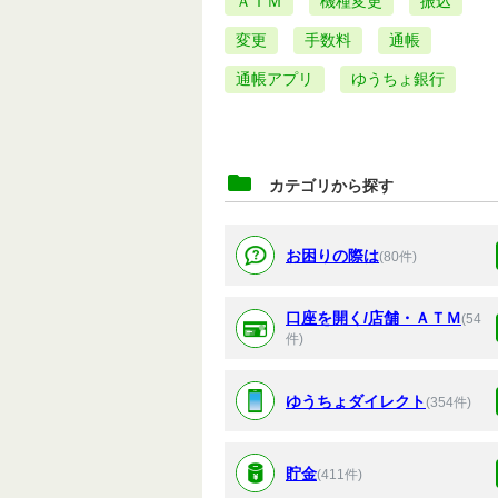
ＡＴＭ
機種変更
振込
変更
手数料
通帳
通帳アプリ
ゆうちょ銀行
カテゴリから探す
お困りの際は
(80件)
口座を開く/店舗・ＡＴＭ
(54
件)
ゆうちょダイレクト
(354件)
貯金
(411件)