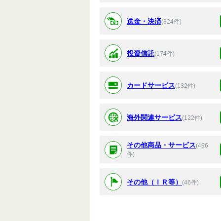
送金・決済
(324件)
投資信託
(174件)
カードサービス
(132件)
海外関連サービス
(122件)
その他商品・サービス
(496
件)
その他（ＩＲ等）
(46件)