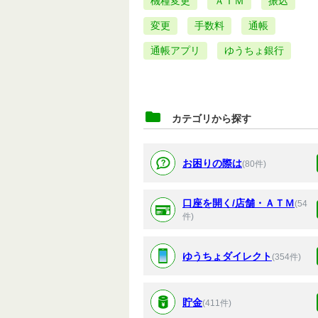
機種変更
ＡＴＭ
振込
変更
手数料
通帳
通帳アプリ
ゆうちょ銀行
カテゴリから探す
お困りの際は
(80件)
口座を開く/店舗・ＡＴＭ
(54
件)
ゆうちょダイレクト
(354件)
貯金
(411件)