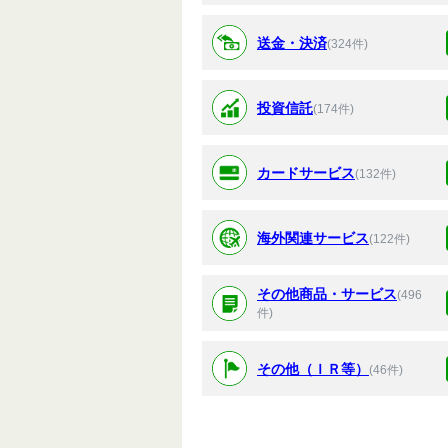
送金・決済
(324件)
投資信託
(174件)
カードサービス
(132件)
海外関連サービス
(122件)
その他商品・サービス
(496
件)
その他（ＩＲ等）
(46件)