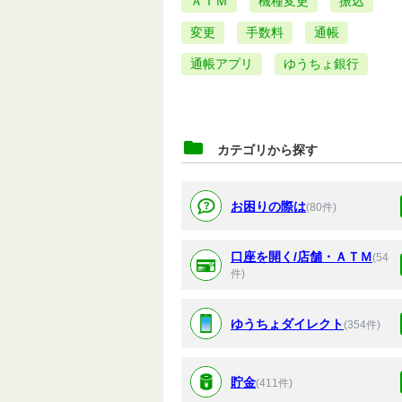
ＡＴＭ
機種変更
振込
変更
手数料
通帳
通帳アプリ
ゆうちょ銀行
カテゴリから探す
お困りの際は
(80件)
口座を開く/店舗・ＡＴＭ
(54
件)
ゆうちょダイレクト
(354件)
貯金
(411件)