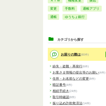
ＡＴＭ
機種変更
振込
変更
手数料
通帳アプリ
通帳
ゆうちょ銀行
カテゴリから探す
お困りの際は
(80件)
紛失・盗難・再発行
(6件)
お客さま情報の提出等のお願い
(4件)
住所・お名前などの変更
(8件)
暗証番号
(4件)
相続手続き
(24件)
取引時確認
(8件)
振り込め詐欺救済法
(14件)