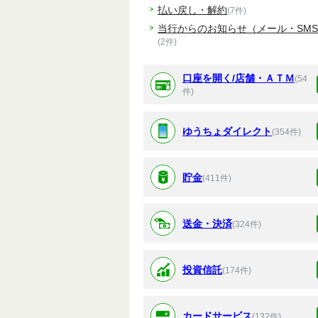
払い戻し・解約
(7件)
当行からのお知らせ（メール・SM
(2件)
口座を開く/店舗・ＡＴＭ
(54
件)
ゆうちょダイレクト
(354件)
貯金
(411件)
送金・決済
(324件)
投資信託
(174件)
カードサービス
(132件)