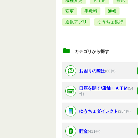
機種変更
ＡＴＭ
振込
変更
手数料
通帳
通帳アプリ
ゆうちょ銀行
カテゴリから探す
お困りの際は
(80件)
口座を開く/店舗・ＡＴＭ
(54
件)
ゆうちょダイレクト
(354件)
貯金
(411件)