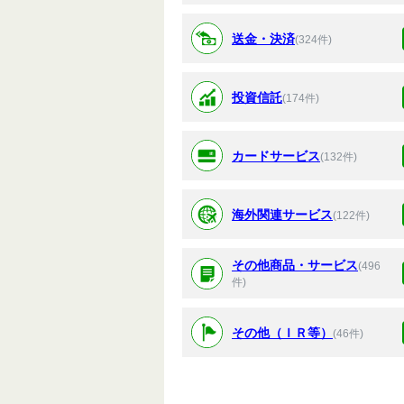
送金・決済
(324件)
投資信託
(174件)
カードサービス
(132件)
海外関連サービス
(122件)
その他商品・サービス
(496
件)
その他（ＩＲ等）
(46件)