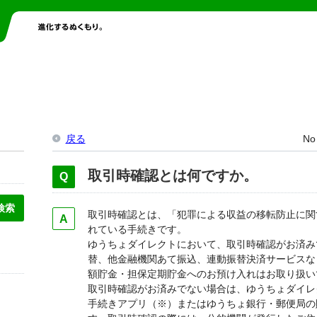
戻る
No
取引時確認とは何ですか。
取引時確認とは、「犯罪による収益の移転防止に関
れている手続きです。
ゆうちょダイレクトにおいて、取引時確認がお済み
替、他金融機関あて振込、連動振替決済サービスな
額貯金・担保定期貯金へのお預け入れはお取り扱い
取引時確認がお済みでない場合は、ゆうちょダイレ
手続きアプリ（※）またはゆうちょ銀行・郵便局の