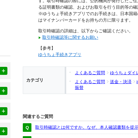
す。取引時確認の際には、公的機関が発行したご住
る証明書類の確認、およびお取引を行う目的等の確
※ゆうちょ手続きアプリでのお手続きは、日本国籍
はマイナンバーカードをお持ちの方に限ります。
取引時確認の詳細は、以下からご確認ください。
取引時確認等に関するお願い
▶
【参考】
ゆうちょ手続きアプリ
よくあるご質問
ゆうちょダイ
カテゴリ
よくあるご質問
送金・決済
振替
関連するご質問
取引時確認とは何ですか。なぜ、本人確認書類を提