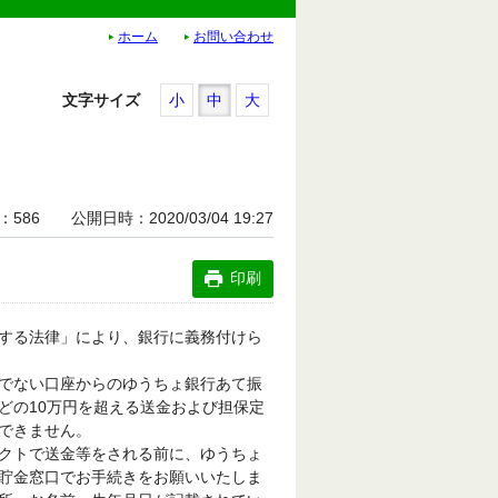
ホーム
お問い合わせ
文字サイズ
小
中
大
586
公開日時
2020/03/04 19:27
印刷
する法律」により、銀行に義務付けら
でない口座からのゆうちょ銀行あて振
どの10万円を超える送金および担保定
できません。
クトで送金等をされる前に、ゆうちょ
貯金窓口でお手続きをお願いいたしま