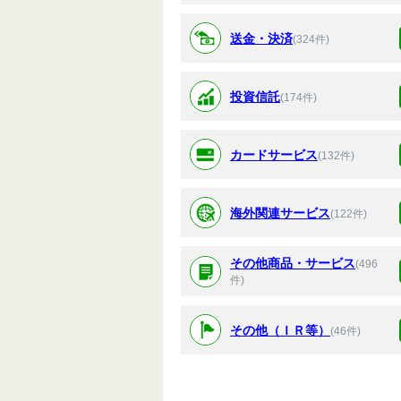
送金・決済
(324件)
投資信託
(174件)
カードサービス
(132件)
海外関連サービス
(122件)
その他商品・サービス
(496
件)
その他（ＩＲ等）
(46件)