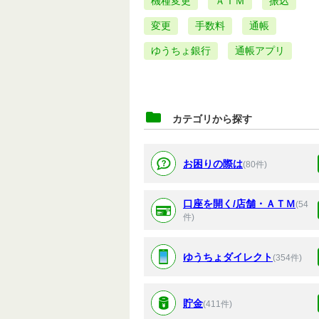
機種変更
ＡＴＭ
振込
変更
手数料
通帳
ゆうちょ銀行
通帳アプリ
カテゴリから探す
お困りの際は
(80件)
口座を開く/店舗・ＡＴＭ
(54
件)
ゆうちょダイレクト
(354件)
貯金
(411件)