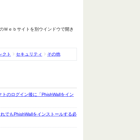
のＷｅｂサイトを別ウインドウで開き
レクト
セキュリティ
その他
トのログイン後に「PhishWallをイン
もPhishWallをインストールする必