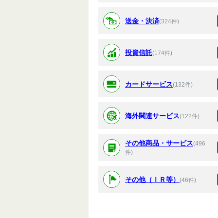
送金・決済
(324件)
投資信託
(174件)
カードサービス
(132件)
海外関連サービス
(122件)
その他商品・サービス
(496
件)
その他（ＩＲ等）
(46件)