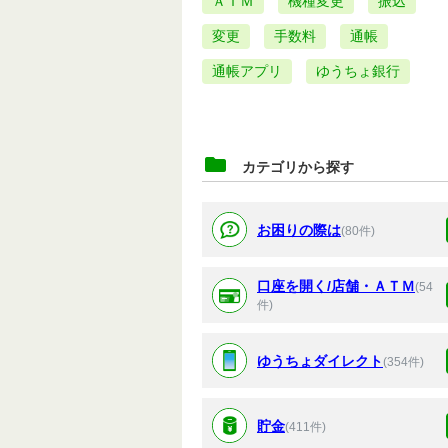
ＡＴＭ
機種変更
振込
変更
手数料
通帳
通帳アプリ
ゆうちょ銀行
カテゴリから探す
お困りの際は
(80件)
口座を開く/店舗・ＡＴＭ
(54
件)
ゆうちょダイレクト
(354件)
貯金
(411件)