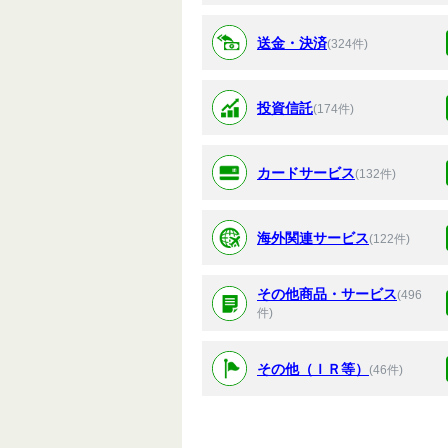
送金・決済
(324件)
投資信託
(174件)
カードサービス
(132件)
海外関連サービス
(122件)
その他商品・サービス
(496
件)
その他（ＩＲ等）
(46件)