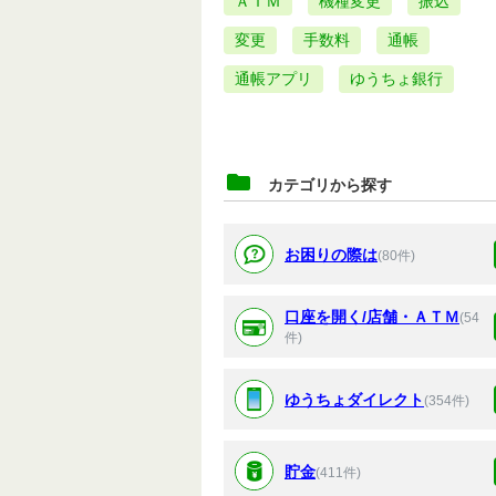
ＡＴＭ
機種変更
振込
変更
手数料
通帳
通帳アプリ
ゆうちょ銀行
カテゴリから探す
お困りの際は
(80件)
口座を開く/店舗・ＡＴＭ
(54
件)
ゆうちょダイレクト
(354件)
貯金
(411件)