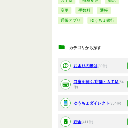
ＡＴＭ
機種変更
振込
変更
手数料
通帳
通帳アプリ
ゆうちょ銀行
カテゴリから探す
お困りの際は
(80件)
口座を開く/店舗・ＡＴＭ
(54
件)
ゆうちょダイレクト
(354件)
貯金
(411件)