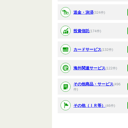
送金・決済
(324件)
投資信託
(174件)
カードサービス
(132件)
海外関連サービス
(122件)
その他商品・サービス
(496
件)
その他（ＩＲ等）
(46件)