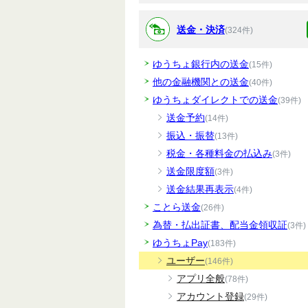
送金・決済
(324件)
ゆうちょ銀行内の送金
(15件)
他の金融機関との送金
(40件)
ゆうちょダイレクトでの送金
(39件)
送金予約
(14件)
振込・振替
(13件)
税金・各種料金の払込み
(3件)
送金限度額
(3件)
送金結果再表示
(4件)
ことら送金
(26件)
為替・払出証書、配当金領収証
(3件)
ゆうちょPay
(183件)
ユーザー
(146件)
アプリ全般
(78件)
アカウント登録
(29件)