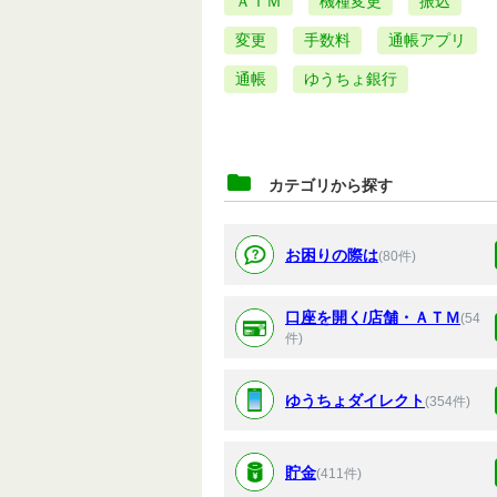
ＡＴＭ
機種変更
振込
変更
手数料
通帳アプリ
通帳
ゆうちょ銀行
カテゴリから探す
お困りの際は
(80件)
口座を開く/店舗・ＡＴＭ
(54
件)
ゆうちょダイレクト
(354件)
貯金
(411件)