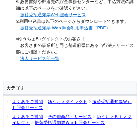
※必要書類や郵送先の貯金事務センターなど、申込方法の詳
細は以下のページをご確認ください。
振替受払通知票Web照会サービス
※利用申込書は以下のページからダウンロードできます。
振替受払通知票 Web 照会利用申込書（PDF）
○ゆうちょBizダイレクトのお客さま
お客さまの事業所と同じ都道府県にある当行法人サービス
部にご相談ください。
法人サービス部一覧
カテゴリ
よくあるご質問
ゆうちょダイレクト
振替受払通知票Ｗｅ
ｂ照会サービス
よくあるご質問
その他商品・サービス
ゆうちょＢｉｚダ
イレクト
振替受払通知票Ｗｅｂ照会サービス