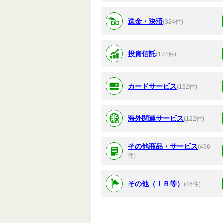
送金・決済
(324件)
投資信託
(174件)
カードサービス
(132件)
海外関連サービス
(122件)
その他商品・サービス
(496
件)
その他（ＩＲ等）
(46件)