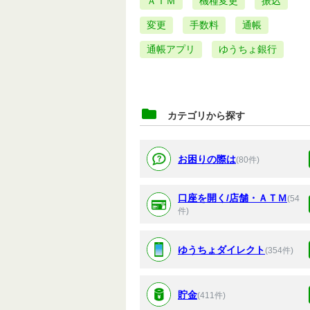
ＡＴＭ
機種変更
振込
変更
手数料
通帳
通帳アプリ
ゆうちょ銀行
カテゴリから探す
お困りの際は
(80件)
口座を開く/店舗・ＡＴＭ
(54
件)
ゆうちょダイレクト
(354件)
貯金
(411件)