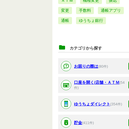
ＡＴＭ
機種変更
振込
変更
手数料
通帳アプリ
通帳
ゆうちょ銀行
カテゴリから探す
お困りの際は
(80件)
口座を開く/店舗・ＡＴＭ
(54
件)
ゆうちょダイレクト
(354件)
貯金
(411件)