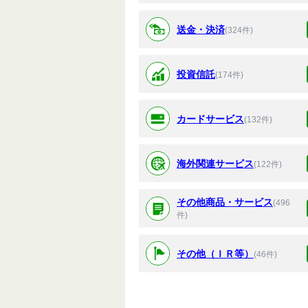
送金・決済
(324件)
投資信託
(174件)
カードサービス
(132件)
海外関連サービス
(122件)
その他商品・サービス
(496
件)
その他（ＩＲ等）
(46件)