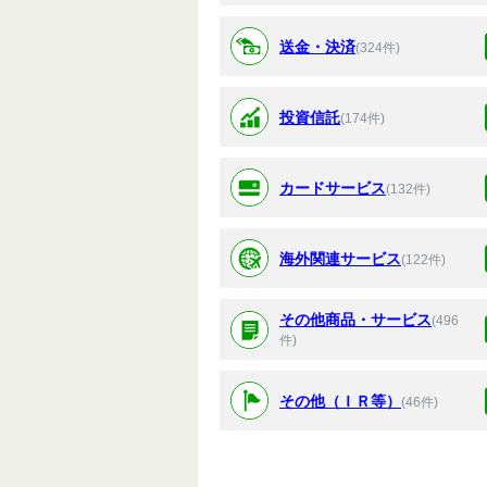
送金・決済
(324件)
投資信託
(174件)
カードサービス
(132件)
海外関連サービス
(122件)
その他商品・サービス
(496
件)
その他（ＩＲ等）
(46件)