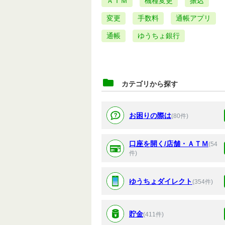
ＡＴＭ
機種変更
振込
変更
手数料
通帳アプリ
通帳
ゆうちょ銀行
カテゴリから探す
お困りの際は
(80件)
口座を開く/店舗・ＡＴＭ
(54
件)
ゆうちょダイレクト
(354件)
貯金
(411件)