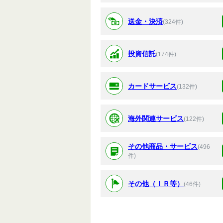
送金・決済
(324件)
投資信託
(174件)
カードサービス
(132件)
海外関連サービス
(122件)
その他商品・サービス
(496
件)
その他（ＩＲ等）
(46件)