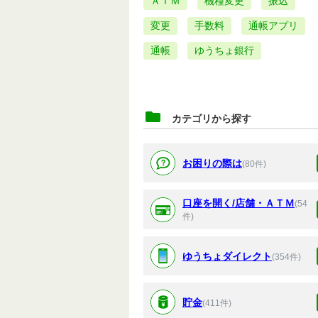
ＡＴＭ
機種変更
振込
変更
手数料
通帳アプリ
通帳
ゆうちょ銀行
カテゴリから探す
お困りの際は
(80件)
口座を開く/店舗・ＡＴＭ
(54
件)
ゆうちょダイレクト
(354件)
貯金
(411件)