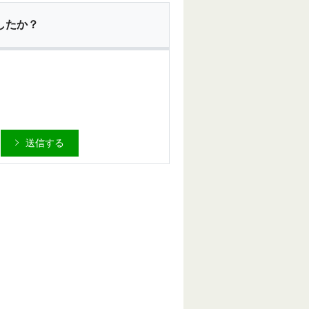
したか？
送信する