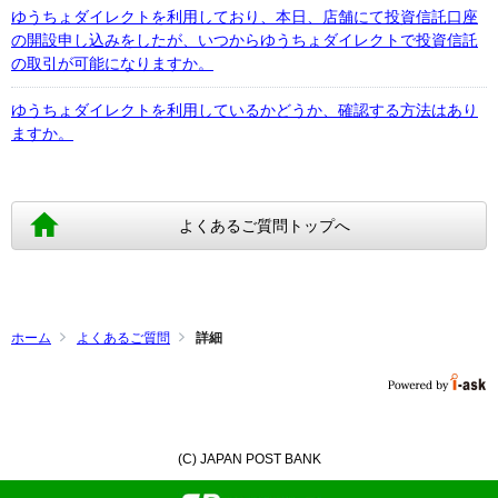
ゆうちょダイレクトを利用しており、本日、店舗にて投資信託口座
の開設申し込みをしたが、いつからゆうちょダイレクトで投資信託
の取引が可能になりますか。
ゆうちょダイレクトを利用しているかどうか、確認する方法はあり
ますか。
よくあるご質問トップへ
ホーム
よくあるご質問
詳細
(C) JAPAN POST BANK