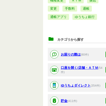
機種変更
ＡＴＭ
振込
変更
手数料
通帳
通帳アプリ
ゆうちょ銀行
カテゴリから探す
お困りの際は
(80件)
口座を開く/店舗・ＡＴＭ
(54
件)
ゆうちょダイレクト
(354件)
貯金
(411件)