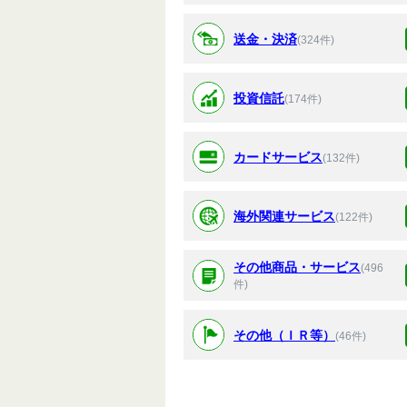
送金・決済
(324件)
投資信託
(174件)
カードサービス
(132件)
海外関連サービス
(122件)
その他商品・サービス
(496
件)
その他（ＩＲ等）
(46件)