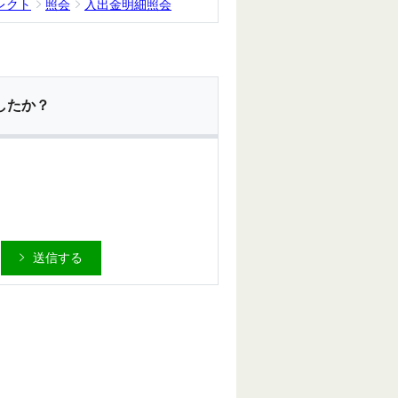
レクト
照会
入出金明細照会
したか？
送信する